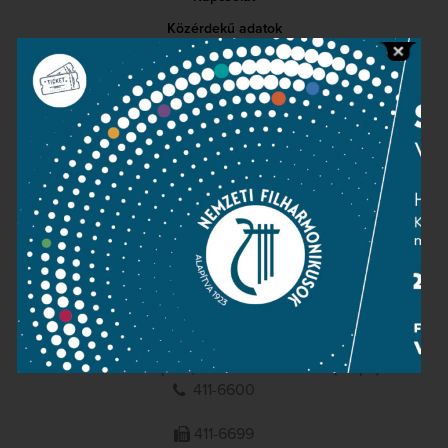
Közérdekű adatok
Sajtószoba
Adatvédelem
Impresszum
NEMZETI
FILHARMONIKUSOK
1095 Budapest, Komor Marcell u. 1. (Müpa)
411-6600
411-6699