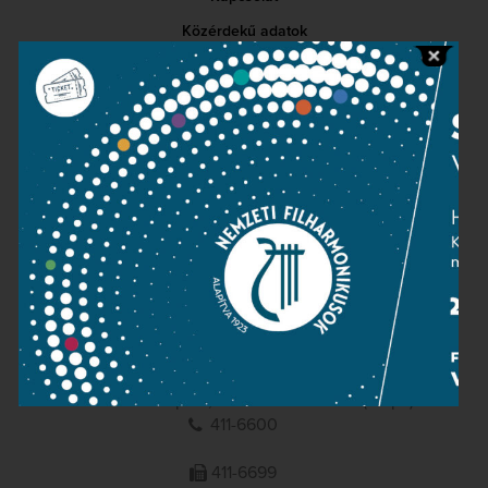
Közérdekű adatok
Sajtószoba
Adatvédelem
Impresszum
NEMZETI
FILHARMONIKUSOK
1095 Budapest, Komor Marcell u. 1. (Müpa)
411-6600
411-6699