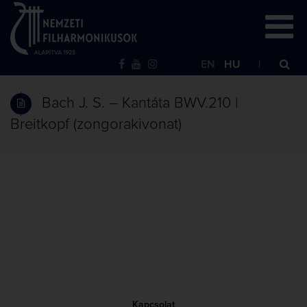
EN
HU
Bach J. S. – Kantáta BWV.210 |
Breitkopf (zongorakivonat)
Kapcsolat