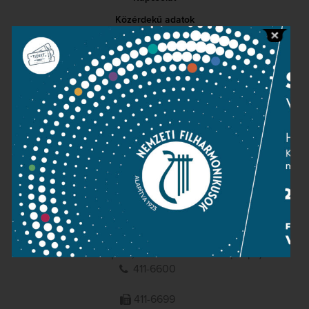
Közérdekű adatok
Sajtószoba
Adatvédelem
Impresszum
NEMZETI
FILHARMONIKUSOK
1095 Budapest, Komor Marcell u. 1. (Müpa)
411-6600
411-6699