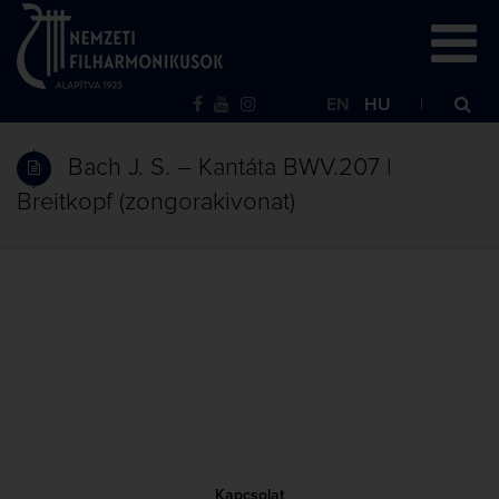
EN
HU
Bach J. S. – Kantáta BWV.207 |
Breitkopf (zongorakivonat)
Kapcsolat