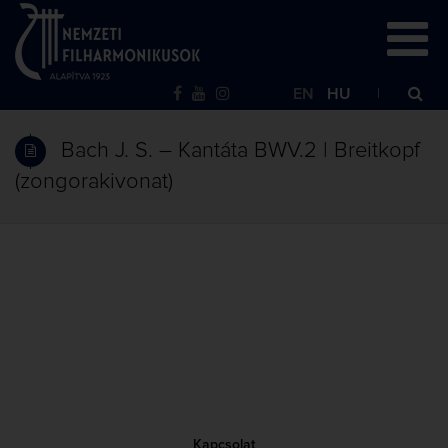
EN
HU
Bach J. S. – Kantáta BWV.2 | Breitkopf
(zongorakivonat)
Kapcsolat