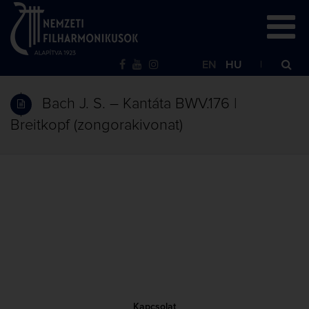
EN
HU
Bach J. S. – Kantáta BWV.176 |
Breitkopf (zongorakivonat)
Kapcsolat