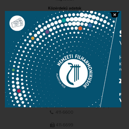
Közérdekű adatok
Sajtószoba
Adatvédelem
Impresszum
NEMZETI
FILHARMONIKUSOK
1095 Budapest, Komor Marcell u. 1. (Müpa)
411-6600
411-6699