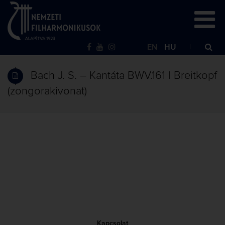
EN
HU
Bach J. S. – Kantáta BWV.161 | Breitkopf
(zongorakivonat)
Kapcsolat