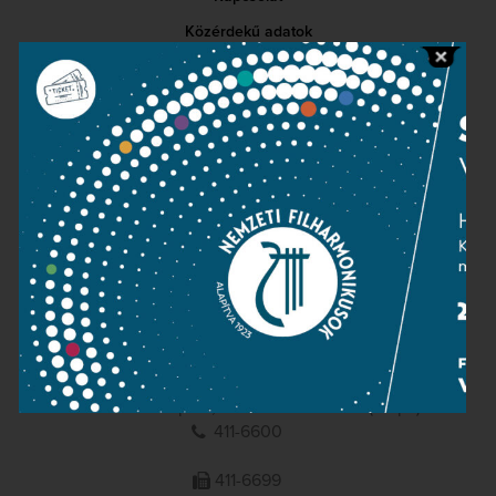
Közérdekű adatok
Sajtószoba
Adatvédelem
Impresszum
NEMZETI
FILHARMONIKUSOK
1095 Budapest, Komor Marcell u. 1. (Müpa)
411-6600
411-6699