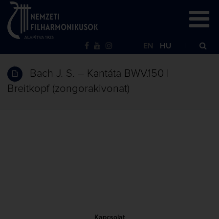
EN
HU
Bach J. S. – Kantáta BWV.150 |
Breitkopf (zongorakivonat)
Kapcsolat