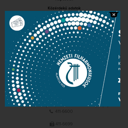
Közérdekű adatok
Sajtószoba
Adatvédelem
Impresszum
NEMZETI
FILHARMONIKUSOK
1095 Budapest, Komor Marcell u. 1. (Müpa)
411-6600
411-6699