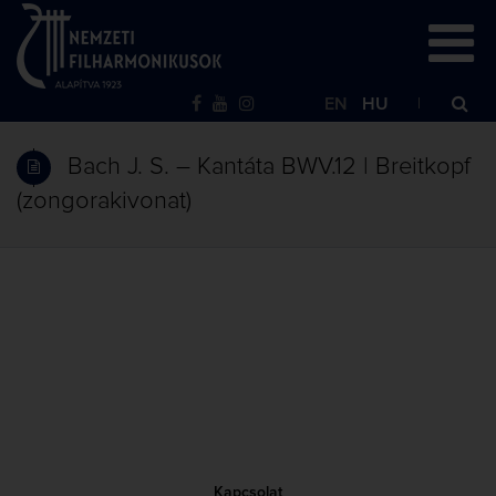
EN
HU
Bach J. S. – Kantáta BWV.12 | Breitkopf
(zongorakivonat)
Kapcsolat