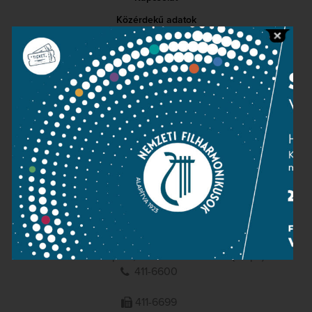
Közérdekű adatok
Sajtószoba
Adatvédelem
Impresszum
NEMZETI
FILHARMONIKUSOK
1095 Budapest, Komor Marcell u. 1. (Müpa)
411-6600
411-6699