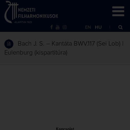
EN
HU
Bach J. S. – Kantáta BWV.117 (Sei Lob) |
Eulenburg (kispartitúra)
Kapcsolat