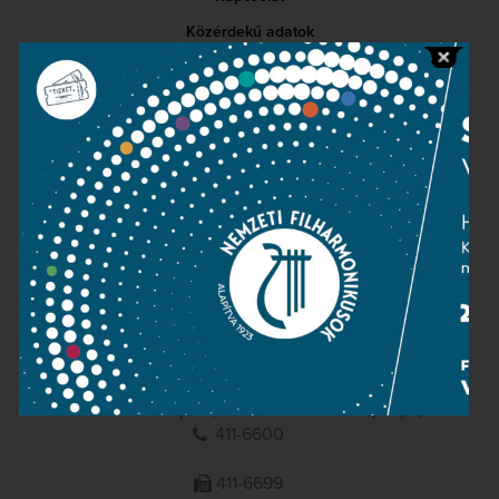
Közérdekű adatok
Sajtószoba
Adatvédelem
Impresszum
NEMZETI
FILHARMONIKUSOK
1095 Budapest, Komor Marcell u. 1. (Müpa)
411-6600
411-6699