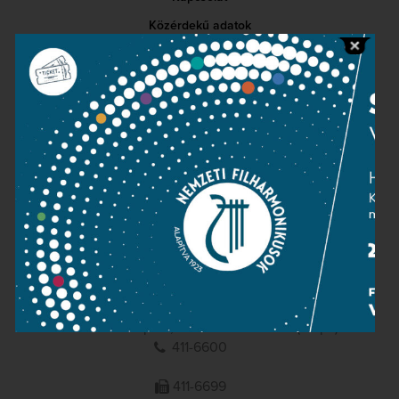
Közérdekű adatok
Sajtószoba
Adatvédelem
Impresszum
NEMZETI
FILHARMONIKUSOK
1095 Budapest, Komor Marcell u. 1. (Müpa)
411-6600
411-6699