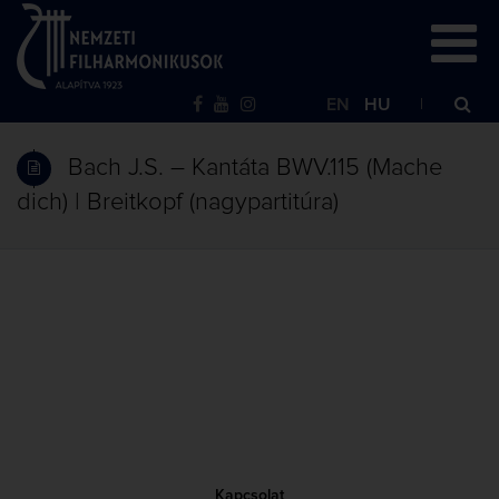
EN
HU
Bach J.S. – Kantáta BWV.115 (Mache
dich) | Breitkopf (nagypartitúra)
Kapcsolat