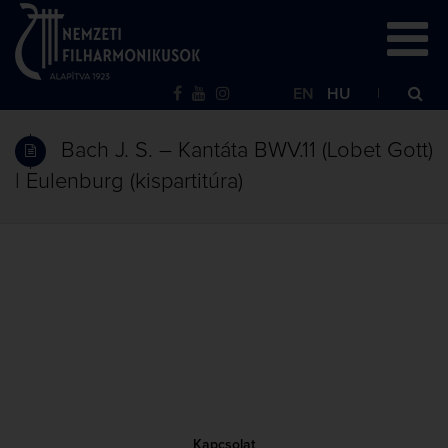
EN
HU
Bach J. S. – Kantáta BWV.11 (Lobet Gott)
| Eulenburg (kispartitúra)
Kapcsolat