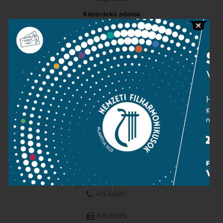
Közérdekű adatok
Sajtószoba
Adatvédelem
Impresszum
NEMZETI
FILHARMONIKUSOK
1095 Budapest, Komor Marcell u. 1. (Müpa)
411-6600
411-6699