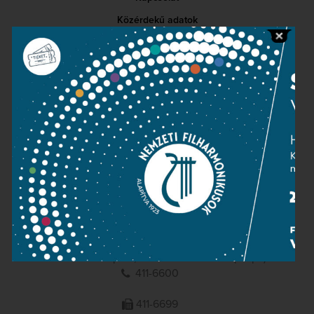
Közérdekű adatok
Sajtószoba
Adatvédelem
Impresszum
NEMZETI
FILHARMONIKUSOK
1095 Budapest, Komor Marcell u. 1. (Müpa)
411-6600
411-6699