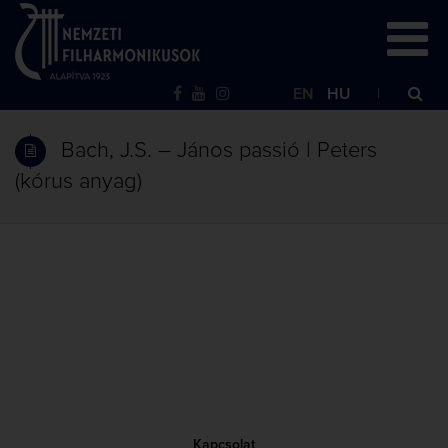
EN
HU
Bach, J.S. – János passió | Peters
(kórus anyag)
Kapcsolat