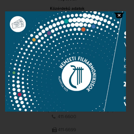
Közérdekű adatok
Sajtószoba
Adatvédelem
Impresszum
NEMZETI
FILHARMONIKUSOK
1095 Budapest, Komor Marcell u. 1. (Müpa)
411-6600
411-6699