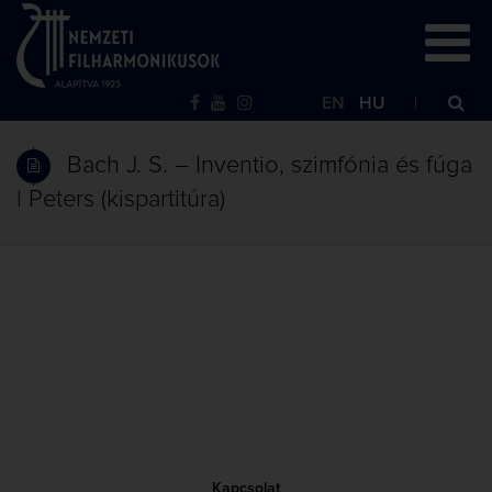
EN
HU
Bach J. S. – Inventio, szimfónia és fúga
| Peters (kispartitúra)
Kapcsolat