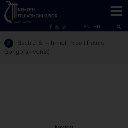
EN
HU
Bach J. S. – h-moll mise | Peters
(zongorakivonat)
Kapcsolat