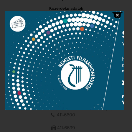
Közérdekű adatok
Sajtószoba
Adatvédelem
Impresszum
NEMZETI
FILHARMONIKUSOK
1095 Budapest, Komor Marcell u. 1. (Müpa)
411-6600
411-6699