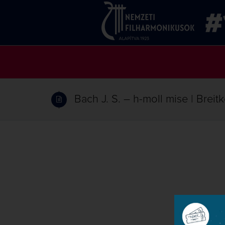
Bach J. S. – h-moll mise | Breit