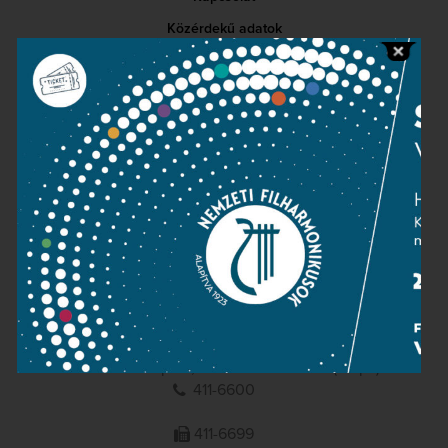
Közérdekű adatok
Sajtószoba
Adatvédelem
Impresszum
NEMZETI
FILHARMONIKUSOK
1095 Budapest, Komor Marcell u. 1. (Müpa)
411-6600
411-6699