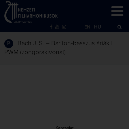
EN
HU
Bach J. S. – Bariton-basszus áriák |
PWM (zongorakivonat)
Kapcsolat