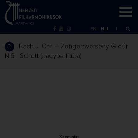
EN
HU
Bach J. Chr. – Zongoraverseny G-dúr
N.6 | Schott (nagypartitúra)
Kapcsolat