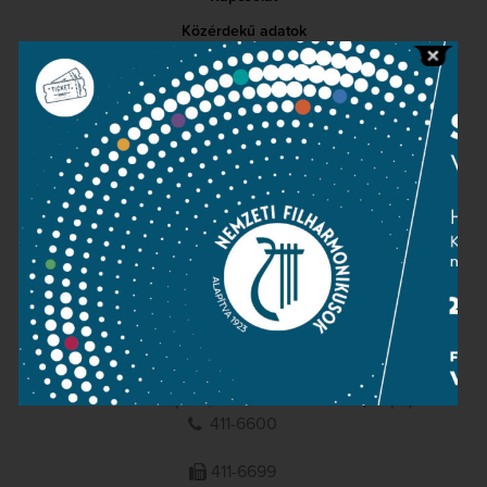
Közérdekű adatok
Sajtószoba
Adatvédelem
Impresszum
NEMZETI
FILHARMONIKUSOK
1095 Budapest, Komor Marcell u. 1. (Müpa)
411-6600
411-6699