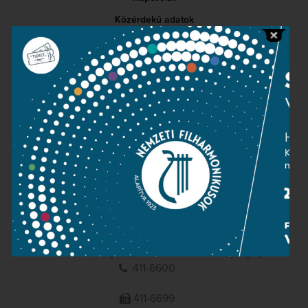
Közérdekű adatok
Sajtószoba
Adatvédelem
Impresszum
NEMZETI
FILHARMONIKUSOK
1095 Budapest, Komor Marcell u. 1. (Müpa)
411-6600
411-6699