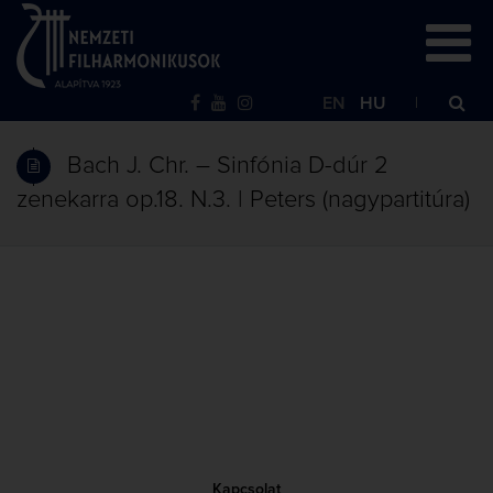
EN
HU
Bach J. Chr. – Sinfónia D-dúr 2
zenekarra op.18. N.3. | Peters (nagypartitúra)
Kapcsolat