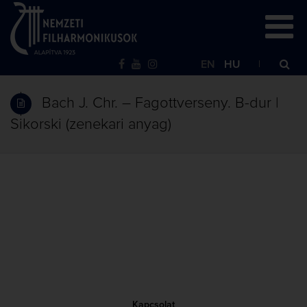
EN
HU
Bach J. Chr. – Fagottverseny. B-dur |
Sikorski (zenekari anyag)
Kapcsolat