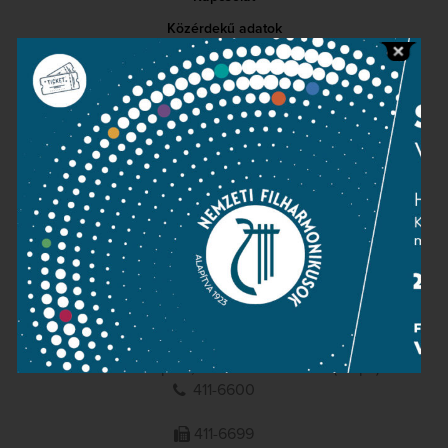
Közérdekű adatok
Sajtószoba
Adatvédelem
Impresszum
NEMZETI
FILHARMONIKUSOK
1095 Budapest, Komor Marcell u. 1. (Müpa)
411-6600
411-6699