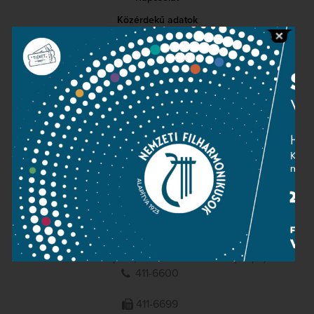
Közérdekű adatok
Sajtószoba
Adatvédelem
Impresszum
NEMZETI
FILHARMONIKUSOK
1095 Budapest, Komor Marcell u. 1. (Müpa)
411-6600
411-6699