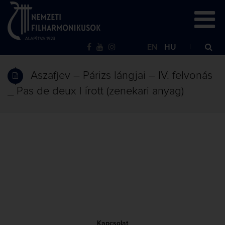
EN
HU
Aszafjev – Párizs lángjai – IV. felvonás
_ Pas de deux | írott (zenekari anyag)
Kapcsolat