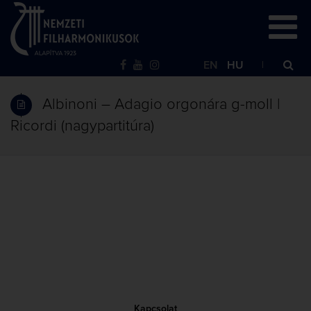
EN
HU
Albinoni – Adagio orgonára g-moll |
Ricordi (nagypartitúra)
Kapcsolat