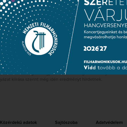
, amit megálmodnak, akkor azt fogjuk választani, de az előzetes
ti Filharmonikusok művészei nyitottak arra, hogy valami más, s
ll összefoglalni mi a legfontosabb a megfogalmazott igényeinkb
i: egyrészt az anyagválasztás és a fazon vegye figyelembe, a 
is, speciális mozdulatokkal és testtartással, ugyanakkor a megjel
agasló szakmai kvalitásaihoz.” – árulja el Aradi Gizella, a Nem
a pályázattal kapcsolatban.
mzeti Filharmonikusok művészei, valamint a gazdasági igazgató, 
hírű gordonkaművészünk, Lakatos Márk, stylist, valamint a MOME 
 Harmati Hedvig is a tagjai, november végére választják ki a h
lyázat kiírása szerint még idén eredményt hirdetnek.
Közérdekű adatok
Sajtószoba
Adatvédelem