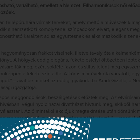
osható, variálható, emellett a Nemzeti Filharmonikusok női előad
bözőek.
yan fellépőruhára várnak terveket, amely méltó a művészek kima
zkedik a nemzetközi komolyzenei színpadokon elvárt, elegáns meg
zonosítható karaktert ad az együttesnek és alkalmazkodik a zeneka
ai hagyományosan frakkot viselnek, illetve tavaly óta alkalmanké
önyt. A hölgyek eddig elegáns, fekete estélyi öltözetben léptek 
sárolták meg, ezért sokféle fazon és stílus jelent meg egyszer
nképpen a fekete szín adta. A kórus már évek óta varratott, egy
ingot.” – avat be minket az eddigi gyakorlatba Aradi Gizella, a N
asági igazgatója.
 alapos meggondolások, beszélgetések előzték meg. Az elvárásai
hívásban, végül nyolc hazai divatházat hívtunk meg, akikből há
álasztani. Az ő mintakollekciójuk megtekintése után döntünk m
deknek megfelelő, modern, elegáns dizájnt várunk.” – meséli Lak
 kipróbált, biztonsági választás, ezzel a színnel nehéz melléfogn
 eltérő, színesebb öltözet. De nem akarjuk előzetesen megkötni 
et hívtunk meg erre a pályázatra, miért korlátoznánk a kreativi