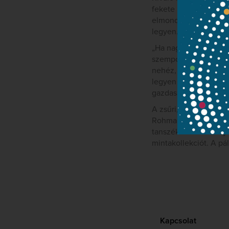
fekete lesz a legjobb
elmondhatom, a Nemze
legyen.”
„Ha nagyon röviden ke
szempontot emelnék k
nehéz, fizikai munka 
legyen a művészek kim
gazdasági igazgatója 
A zsűri, melynek a Ne
Rohmann Ditta, világ
tanszékének vezetője,
mintakollekciót. A pá
Kapcsolat