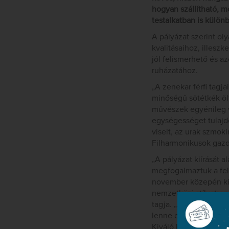
hogyan szállítható, m
testalkatban is külön
A pályázat szerint ol
kvalitásaihoz, illes
jól felismerhető és a
ruházatához.
„A zenekar férfi tagj
minőségű sötétkék ölt
művészek egyénileg vá
egységességet tulajdo
viselt, az urak szmok
Filharmonikusok gazd
„A pályázat kiírását
megfogalmaztuk a fel
november közepén kiv
nemzetközi stílustren
tagja. „A fekete szín
lenne egy a feketétől
Kiváló hazai tervezők