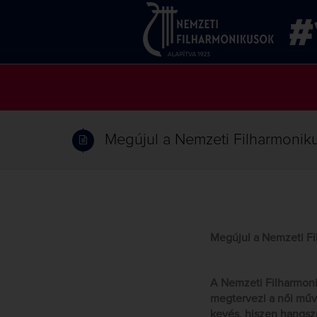
Megújul a Nemzeti Filharmoniku
Megújul a Nemzeti Fi
A Nemzeti Filharmonik
megtervezi a női műv
kevés, hiszen hangsze