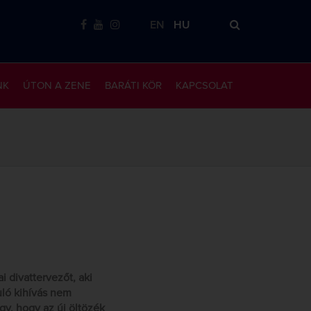
EN
HU
NK
ÚTON A ZENE
BARÁTI KÖR
KAPCSOLAT
 divattervezőt, aki
uló kihívás nem
gy, hogy az új öltözék