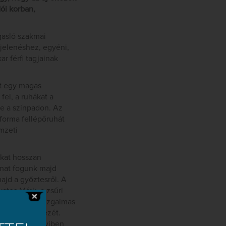
ói korban,
gasló szakmai
jelenéshez, egyéni,
r férfi tagjainak
nt egy magas
fel, a ruhákat a
re a színpadon. Az
forma fellépőruhát
emzeti
nkat hosszan
rmat fogunk majd
ajd a győztesről. A
atos Márk, a zsűri
i. Ugyanakkor izgalmas
a tervezők kezét.
tásukat. Amennyiben