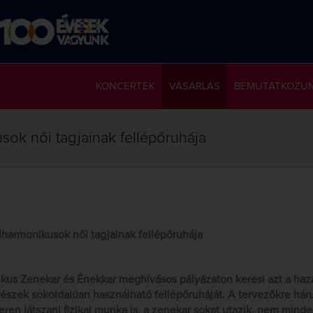
KONCERTEK
VÁSÁRLÁS
BEMUTATKOZU
sok női tagjainak fellépőruhája
lharmonikusok női tagjainak fellépőruhája
us Zenekar és Énekkar meghívásos pályázaton keresi azt a hazai
észek sokoldalúan használható fellépőruháját. A tervezőkre hár
ren játszani fizikai munka is, a zenekar sokat utazik, nem minde