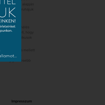
 egyeztetések alapján
zínes fellépőruhájuk
en, talán két
hangszeres zenélés
enés méltó kell, hogy
zeti Filharmonikusok
Aradi Gizella mellett
textiltervező
árom legígéretesebb
Impresszum