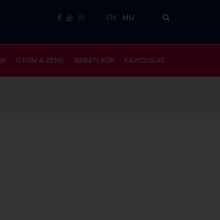
EN
HU
NK
ÚTON A ZENE
BARÁTI KÖR
KAPCSOLAT