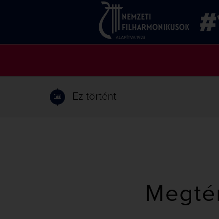
Ez történt
Megté