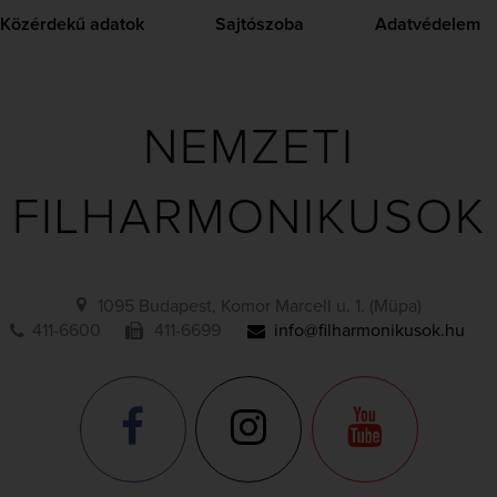
Közérdekű adatok
Sajtószoba
Adatvédelem
NEMZETI
FILHARMONIKUSOK
1095 Budapest, Komor Marcell u. 1. (Müpa)
411-6600
411-6699
info@filharmonikusok.hu