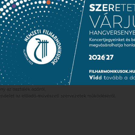
jobban, még átgondoltabban tudjuk vállalásainkat teljesíteni, 
ák ki, támogassák a Magyar Nemzeti Filharmonikus Nonprofit Kft.
nak és felhasználásának részletes szabályai az Előadó-művészeti
ások:
ny a társasági adóról,
ény az osztalék adóról,
 rendelet az előadó-művészeti szervezetek működéséről.