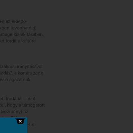
en az előadó-
kben levonható a
 image kialakításában,
 fordít a kultúra
zakmai irányításával
adás/, a kortárs zene
észi ágazatnak.
ti Irodánál –mint
tel, hogy a támogatott
edvezményt az
st az Előadó-
számára befizetni,