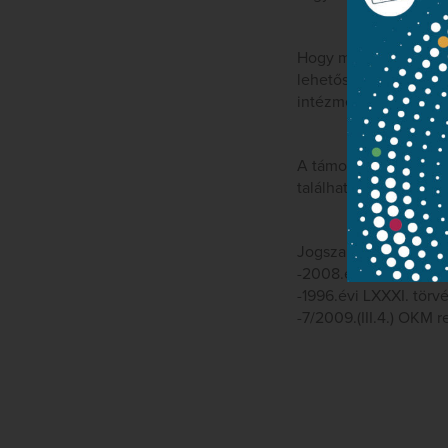
Hogy még többet, még 
lehetőséget használj
intézményét.
A támogatás nyújtásá
találhatók.
Jogszabályi hivatkoz
-2008.évi XCIX. törvé
-1996.évi LXXXI. törv
-7/2009.(III.4.) OKM