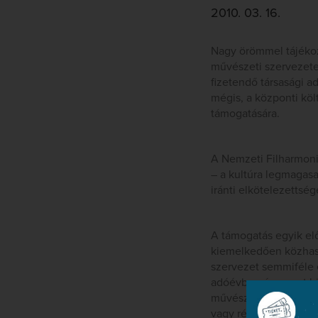
2010. 03. 16.
Nagy örömmel tájékoz
művészeti szervezete
fizetendő társasági ad
mégis, a központi köl
támogatására.
A Nemzeti Filharmoni
– a kultúra legmagasa
iránti elkötelezetts
A támogatás egyik elő
kiemelkedően közhaszn
szervezet semmiféle 
adóévben és az azt k
művészeti Iroda állít
vagy részünkre elkülö