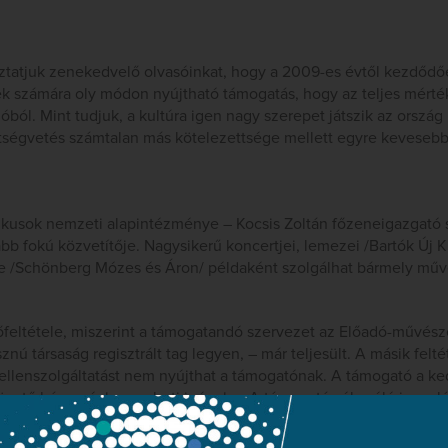
tatjuk zenekedvelő olvasóinkat, hogy a 2009-es évtől kezdődő
k számára oly módon nyújtható támogatás, hogy az teljes mérté
óból. Mint tudjuk, a kultúra igen nagy szerepet játszik az ország
tségvetés számtalan más kötelezettsége mellett egyre kevesebbet
kusok nemzeti alapintézménye – Kocsis Zoltán főzeneigazgató s
bb fokú közvetítője. Nagysikerű koncertjei, lemezei /Bartók Új Ki
ége /Schönberg Mózes és Áron/ példaként szolgálhat bármely műv
feltétele, miszerint a támogatandó szervezet az Előadó-művésze
ú társaság regisztrált tag legyen, – már teljesült. A másik felté
ellenszolgáltatást nem nyújthat a támogatónak. A támogató a k
övető három évben veheti igénybe. A támogatásról szóló igazolá
ja ki a támogatást nyújtó számára. Ezt az összeget lehet az Apeh 
níteni.