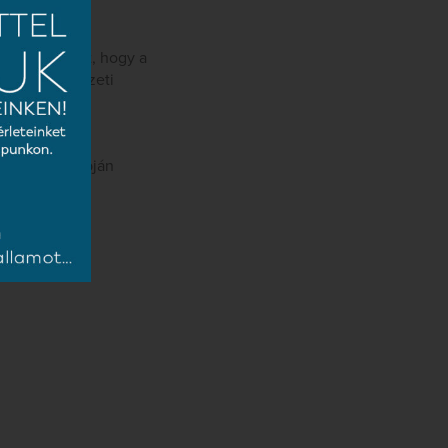
kérjük Önöket, hogy a
 kiemelt nemzeti
 Iroda honlapján