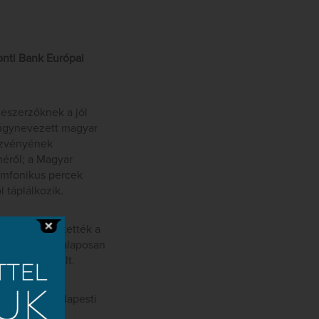
onti Bank Európai
neszerzőknek a jól
 úgynevezett magyar
ezvényének
néről; a Magyar
imfonikus percek
 táplálkozik.
 hallhatóvá tették a
eramentumos, alaposan
edvet követelt.
 a fiatal budapesti
magyar nép