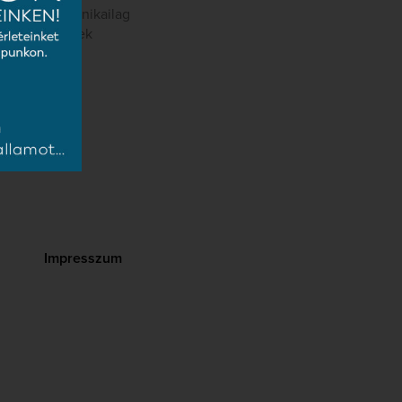
gszerén a technikailag
ségét, amelynek
adók.
Impresszum