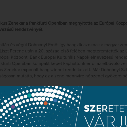
kus Zenekar a frankfurti Operában megnyitotta az Európai Közp
evezésű rendezvényét.
Zoltán és végül Dohnányi Ernő: így hangzik azoknak a magyar ze
 Liszt Ferenc után a 20. század első felében megteremtették az
rópai Központi Bank Európai Kulturális Napok elnevezésű rend
nkfurti Operában kompakt képet kaphattunk erről az elbűvölő ze
s Zenekar exponált hangszínnel rendelkezett. Már Dohnányi Sz
lságosan mutatta, hogy ez a zene mennyire népzenei gyökereiből
 mindenekelőtt Kodály Galántai táncok című kompozíciója szintén
ikus ötletgazdagságát és hangszínpalettáját. Hamar Zsolt temp
bizonyult, aki zenekarától nagy elkötelezettséget és zenélési k
b darabja Bartók 1938-ban született második Hegedűversenye volt
rnabás közreműködésével. Úgy tűnik, ez a hegedűs Bartók és a 