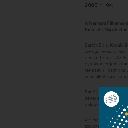
2005. 11. 04.
A Nemzeti Filharmoni
Kulturális Napok eln
Bartók Béla, Kodály 
csengő névsora, akik
nemzeti zenét. Az Eu
nyitókoncertjén a fra
Nemzeti Filharmoniku
című alkotása is tanu
Bartók Táncszvitje és
zenekar teljes melod
dolgozó karmesternek 
Az este legigényeseb
szólista, Kelemen Ba