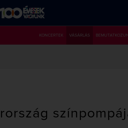
KONCERTEK
VÁSÁRLÁS
BEMUTATKOZU
rország színpompáj