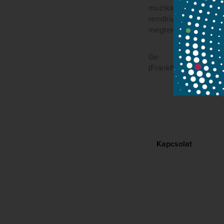
muzikalitását az anya
rendkívül differenciá
megteremtése Bartókn
Ge
(Frankfurter Neue Pr
Kapcsolat