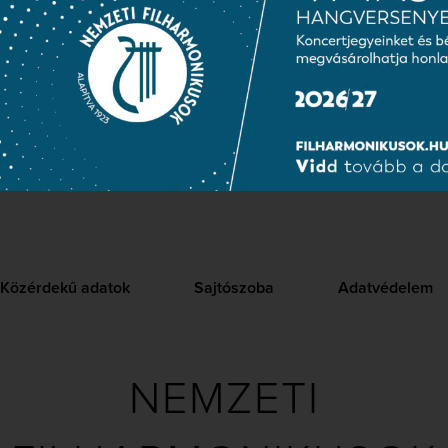
tejjel szívta magába, olyan vitálisan és erőteljesen formálta han
lt vonásokat. Az ősi népzene és a kompozitórikus perfekció egy
ak oly hatásosan sikerült, így meggyőzően közvetítették az elő
esse, 2005. november 4.)
Közérdekű adatok
Sajtószoba
Adatvédelem
NEMZETI