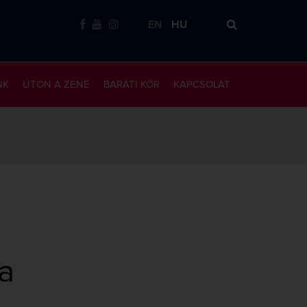
EN
HU
NK
ÚTON A ZENE
BARÁTI KÖR
KAPCSOLAT
a