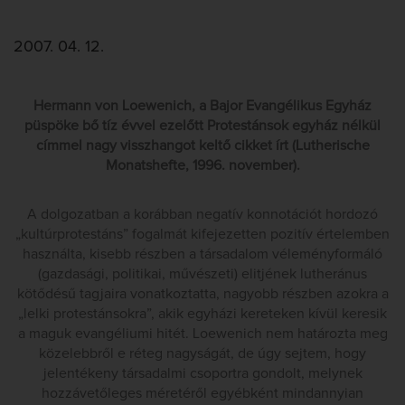
2007. 04. 12.
Hermann von Loewenich, a Bajor Evangélikus Egyház
püspöke bő tíz évvel ezelőtt Protestánsok egyház nélkül
címmel nagy visszhangot keltő cikket írt (Lutherische
Monatshefte, 1996. november).
A dolgozatban a korábban negatív konnotációt hordozó
„kultúrprotestáns” fogalmát kifejezetten pozitív értelemben
használta, kisebb részben a társadalom véleményformáló
(gazdasági, politikai, művészeti) elitjének lutheránus
kötődésű tagjaira vonatkoztatta, nagyobb részben azokra a
„lelki protestánsokra”, akik egyházi kereteken kívül keresik
a maguk evangéliumi hitét. Loewenich nem határozta meg
közelebbről e réteg nagyságát, de úgy sejtem, hogy
jelentékeny társadalmi csoportra gondolt, melynek
hozzávetőleges méretéről egyébként mindannyian