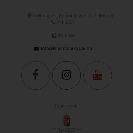
1095 Budapest, Komor Marcell u. 1. (Müpa)
411-6600
411-6699
info@filharmonikusok.hu
Fenntartónk: