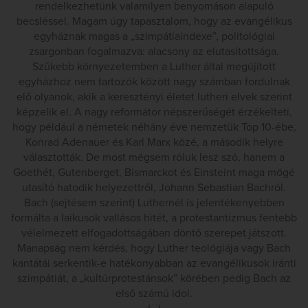
rendelkezhetünk valamilyen benyomáson alapuló
becsléssel. Magam úgy tapasztalom, hogy az evangélikus
egyháznak magas a „szimpátiaindexe”, politológiai
zsargonban fogalmazva: alacsony az elutasítottsága.
Szűkebb környezetemben a Luther által megújított
egyházhoz nem tartozók között nagy számban fordulnak
elő olyanok, akik a keresztényi életet lutheri elvek szerint
képzelik el. A nagy reformátor népszerűségét érzékelteti,
hogy például a németek néhány éve nemzetük Top 10-ébe,
Konrad Adenauer és Karl Marx közé, a második helyre
választották. De most mégsem róluk lesz szó, hanem a
Goethét, Gutenberget, Bismarckot és Einsteint maga mögé
utasító hatodik helyezettről, Johann Sebastian Bachról.
Bach (sejtésem szerint) Luthernél is jelentékenyebben
formálta a laikusok vallásos hitét, a protestantizmus fentebb
vélelmezett elfogadottságában döntő szerepet játszott.
Manapság nem kérdés, hogy Luther teológiája vagy Bach
kantátái serkentik-e hatékonyabban az evangélikusok iránti
szimpátiát, a „kultúrprotestánsok” körében pedig Bach az
első számú idol.