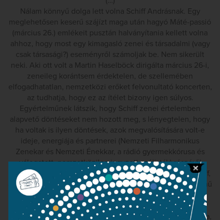
(…)
Nálam könnyű dolga lett volna Schiff Andrásnak. Egy
meglehetősen keserű szájízt maga után hagyó Máté-passió
(március 26.) emlékeit pusztán halványítania kellett volna
ahhoz, hogy most egy kimagasló zenei és társadalmi (vagy
csak társasági?) eseményről számoljak be. Nem sikerült
neki. Aki ott volt a Martin Haselböck dirigálta március 26-i,
zeneileg korántsem érdektelen, de szellemében
elfogadhatatlan, nemzetközi erőket felvonultató koncerten,
az tudhatja, hogy ez az ítélet bizony igen súlyos.
Egyértelműnek látszik, hogy Schiff zenei értelemben
alapvető döntéseket nem hozott meg, s lényegtelen, hogy
ha voltak is ilyen döntések, azok megvalósítására volt-e
ideje, energiája és partnerei (Nemzeti Filharmonikus
Zenekar és Nemzeti Énekkar, a rádió gyermekkórusa és
válogatott, nemzetközileg jegyzett szólisták) részéről
együttműködő fogadókészség. Tovább is mehetünk. Schiff,
a született muzsikus megdöbbentő módon mondott le a mű
zenei értelmezéséről, feladta muzsikusi pozícióját, hogy
egy istentiszteletet levezénylő lelkész pozíciójába
helyezhesse önmagát. De muzsikusként nyilván nem tudja,