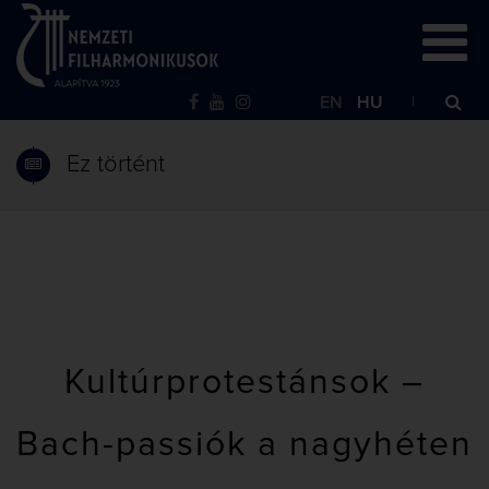
EN
HU
Ez történt
Kultúrprotestánsok –
Bach-passiók a nagyhéten