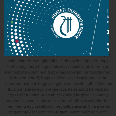
hogy lelkészként sincs rá joga, hogy egy helyet –
esetünkben egy hangversenytermet – szakrális térré
nyilvánítson. Ha máshonnan nem, hát Eliadétól tudhatjuk,
hogy egy szakrális tér nem elhatározásból emelkedik ki a
profán térből. Schiff művészi hitele akkor sérül a
legkevésbé, ha feltételezzük, hogy a koncertet
beárnyékoló gesztusa valamiféle kényszerből táplálkozott,
s nincs mögötte semmilyen művészi és eszmei koncepció.
Az est szórólapján a következő állt: „Schiff András és a
művészek kívánságát tolmácsolva, a mű szakrális jellegére
való tekintettel megkérjük tisztelt közönségünket, hogy
tartózkodjanak a hangos tetszésnyilvánítástól, és sem az
első rész után, sem pedig az előadás végén ne tapsoljanak.”
Nehezen hihető, hogy ez közös kívánság lenne. Nem
valószínű például, hogy az egyébként kiváló Lothar Odinius
(Evangélista) és egy gyermekkórista az adott kérdésben
egyeztetett volna. A darab szakrális jellegével is komoly
problémák vannak, hiszen a szünetet büfézéssel töltöttük,
nem pedig egy prédikáció meghallgatásával. S ha a kérés
nagypéntek szellemében fogant, akkor miért nem erre