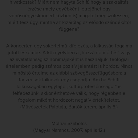
hivatkoztak? Miért nem hagyta Schiff, hogy a szakralitás
érzése (mely egyébként létrejöhet egy
vonósnégyeskoncert közben is) magától megszülessen,
miért tesz úgy, mintha az kizárólag az előadó szándékától
függene?
A koncerten egy sokértelmű kifejezés, a laikusság fogalma
jutott eszembe. A köznyelvben a „hozzá nem értés” vagy
az avatatlanság szinonimájaként is használjuk, teológiai
értelemben pedig számos pozitív jelentést is hordoz. Nincs
minősítő értelme az alábbi szövegösszefüggésben: a
farizeusok laikusok egy csoportja. Ám ha Schiff
laikusságában egyfajta „kultúrprotestánsságot” is
felfedezünk, akkor érthetővé válik, hogy régebben e
fogalom miként hordozott negatív értékítéletet.
(Művészetek Palotája, Bartók terem, április 6.)
Molnár Szabolcs
(Magyar Narancs, 2007. április 12.)