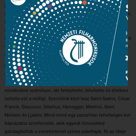
jelentőségű zenei műfajt fogunk körbejárni: a szimfonikus
költeményt. Ám nem a híres darabokat fogjuk megvizsgálni,
hanem olyan szerzők itthon nem játszott műveit, akiknek
minden egyes hangjuk meglepetést tartogat. Hol stílusuk,
hol mondanivalójuk által, hol zenei gondolataik előremutató
voltával vagy épp a magányos zeneszerzői keresgélés egy-
egy meghökkentő végeredménye miatt.
Minden hagyományosan „nagy” szerzőt kihagyunk a
szimfonikus költemények alkotóinak végtelen sorából.
Senki ne számítson Lisztre, Richard Straussra, ám
mindenkire számítson, aki felépítette, bővítette és életben
tartotta ezt a műfajt. Szerzőink közt lesz Saint-Saëns, César
Franck, Glazunov, Sibelius, Honegger, Martinů, Ibert,
Nielsen és Ljadov. Mind-mind egy pazarlóan tehetséges kor
káprázatos szimfonistái, akik egyedi tónusokkal
gazdagították a zenetörténet színes palettáját. Itt az ideje