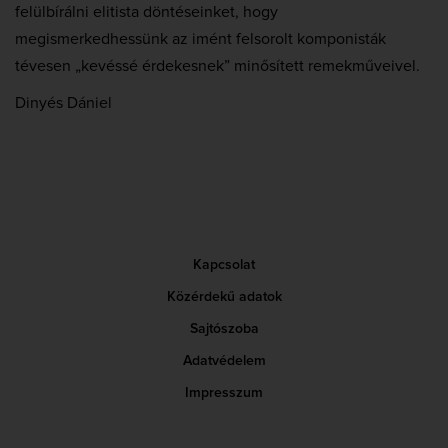
felülbírálni elitista döntéseinket, hogy
megismerkedhessünk az imént felsorolt komponisták
tévesen „kevéssé érdekesnek” minősített remekműveivel.
Dinyés Dániel
Kapcsolat
Közérdekű adatok
Sajtószoba
Adatvédelem
Impresszum