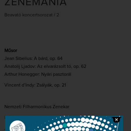
ZENEMÁNIA
Beavató koncertsorozat / 2
Műsor
Jean Sibelius: A bárd, op. 64
Anatolij Ljadov: Az elvarázsolt tó, op. 62
Arthur Honegger: Nyári pasztorál
Vincent d’Indy: Zsályák, op. 21
Nemzeti Filharmonikus Zenekar
Műsorvezető és házigazda: Dinyés Dániel
A Zenemánia következő évadában egyetlen nagy