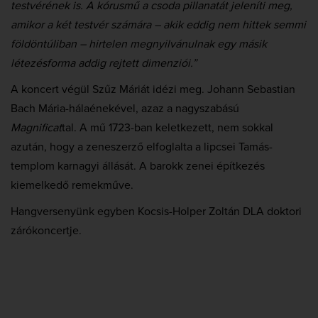
testvérének is. A kórusmű a csoda pillanatát jeleníti meg,
amikor a két testvér számára – akik eddig nem hittek semmi
földöntúliban – hirtelen megnyilvánulnak egy másik
létezésforma addig rejtett dimenziói.”
A koncert végül Szűz Máriát idézi meg. Johann Sebastian
Bach Mária-hálaénekével, azaz a nagyszabású
Magnificat
tal. A mű 1723-ban keletkezett, nem sokkal
azután, hogy a zeneszerző elfoglalta a lipcsei Tamás-
templom karnagyi állását. A barokk zenei építkezés
kiemelkedő remekműve.
Hangversenyünk egyben Kocsis-Holper Zoltán DLA doktori
zárókoncertje.