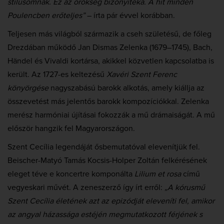
stílusomnak. Ez az örökség bizonyítéka. A hit minden
Poulencben erőteljes”
– írta pár évvel korábban.
Teljesen más világból származik a cseh születésű, de főleg
Drezdában működő Jan Dismas Zelenka (1679–1745), Bach,
Händel és Vivaldi kortársa, akikkel közvetlen kapcsolatba is
került. Az 1727-es keltezésű
Xavéri Szent Ferenc
könyörgése
nagyszabású barokk alkotás, amely kiállja az
összevetést más jelentős barokk kompozíciókkal. Zelenka
merész harmóniai újításai fokozzák a mű drámaiságát. A mű
először hangzik fel Magyarországon.
Szent Cecília legendáját ősbemutatóval elevenítjük fel.
Beischer-Matyó Tamás Kocsis-Holper Zoltán felkérésének
eleget téve e koncertre komponálta
Lilium et rosa
című
vegyeskari művét. A zeneszerző így írt erről:
„A kórusmű
Szent Cecília életének azt az epizódját eleveníti fel, amikor
az angyal házassága estéjén megmutatkozott férjének s