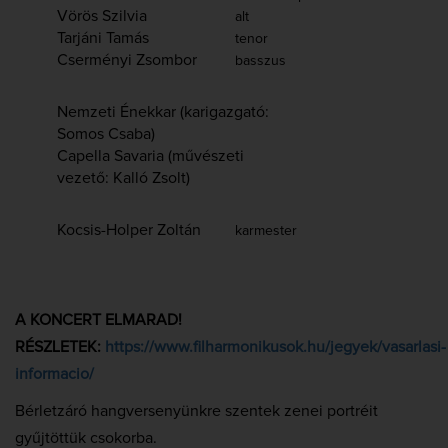
Vörös Szilvia
alt
Tarjáni Tamás
tenor
Cserményi Zsombor
basszus
Nemzeti Énekkar (karigazgató:
Somos Csaba)
Capella Savaria (művészeti
vezető: Kalló Zsolt)
Kocsis-Holper Zoltán
karmester
A KONCERT ELMARAD!
RÉSZLETEK:
https://www.filharmonikusok.hu/jegyek/vasarlasi-
informacio/
Bérletzáró hangversenyünkre szentek zenei portréit
gyűjtöttük csokorba.