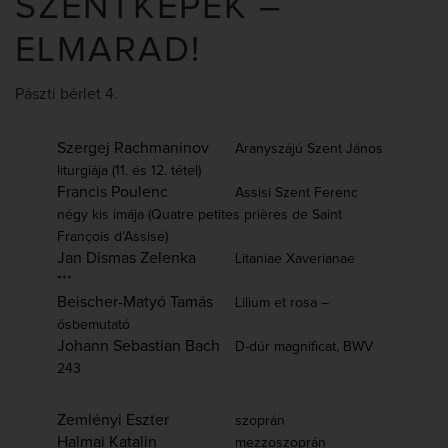
SZENTKÉPEK –
ELMARAD!
Pászti bérlet 4.
Szergej Rachmaninov
Aranyszájú Szent János
liturgiája (11. és 12. tétel)
Francis Poulenc
Assisi Szent Ferenc
négy kis imája (Quatre petites prières de Saint
François d’Assise)
Jan Dismas Zelenka
Litaniae Xaverianae
***
Beischer-Matyó Tamás
Lilium et rosa –
ősbemutató
Johann Sebastian Bach
D-dúr magnificat, BWV
243
Zemlényi Eszter
szoprán
Halmai Katalin
mezzoszoprán