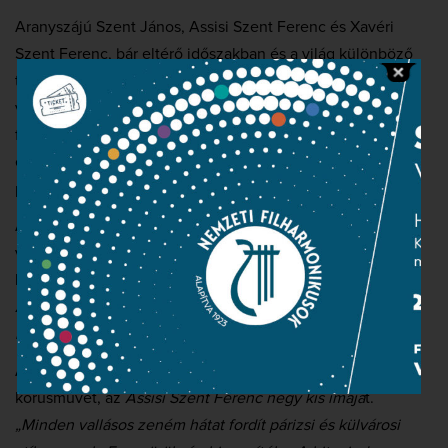
Aranyszájú Szent János, Assisi Szent Ferenc és Xavéri
Szent Ferenc, bár eltérő időszakban és a világ különböző
területein éltek, tevékenységük sokban hasonlított. Közös
vonásuk volt a fényűzés üldözése, a szegények ügyének
felkarolása. Hozzájuk hasonlóan a zeneszerzők is nagyon
eltérő korszakokban és területen futottak be különböző
pályát, a hit révén mégis közös nyelven alkottak.
Az orosz származású Szergej Rachmaninov 1910-ben
vetette papírra az ortodox és a görög katolikus egyház
liturgiájához illeszkedő, kíséret nélküli kórusművét, az
Aranyszájú Szent János Liturgiájá
t.
„Hosszú ideje semmit
nem írtam ilyen örömmel” –
vallotta művéről.
A francia Francis Poulenc 1948-ban alkotta férfikarra írt
kórusművét, az
Assisi Szent Ferenc négy kis imájá
t.
„Minden vallásos zeném hátat fordít párizsi és külvárosi