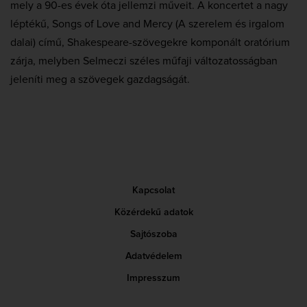
mely a 90-es évek óta jellemzi műveit. A koncertet a nagy
léptékű, Songs of Love and Mercy (A szerelem és irgalom
dalai) című, Shakespeare-szövegekre komponált oratórium
zárja, melyben Selmeczi széles műfaji változatosságban
jeleníti meg a szövegek gazdagságát.
Kapcsolat
Közérdekű adatok
Sajtószoba
Adatvédelem
Impresszum