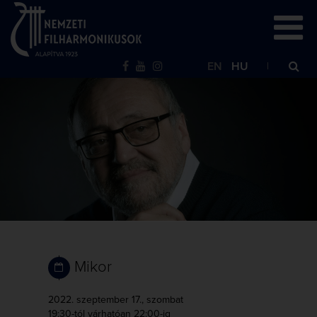
EN
HU
Mikor
2022. szeptember 17., szombat
19:30-tól
várhatóan 22:00-ig