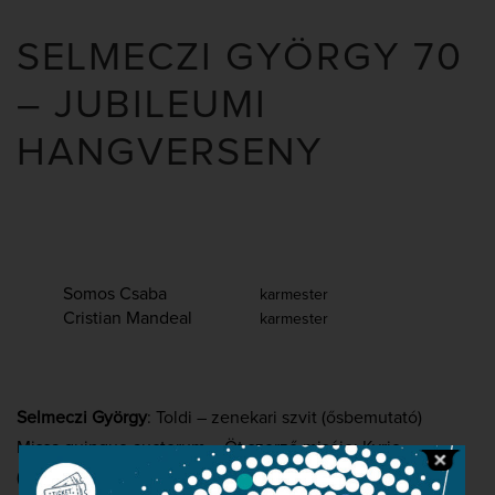
SELMECZI GYÖRGY 70
– JUBILEUMI
HANGVERSENY
Somos Csaba
karmester
Cristian Mandeal
karmester
Selmeczi György
: Toldi – zenekari szvit (ősbemutató)
Missa quinque auctorum – Öt szerző miséje: Kyrie
(Csemiczky Miklós), Gloria (Gyöngyösi Levente), Credo