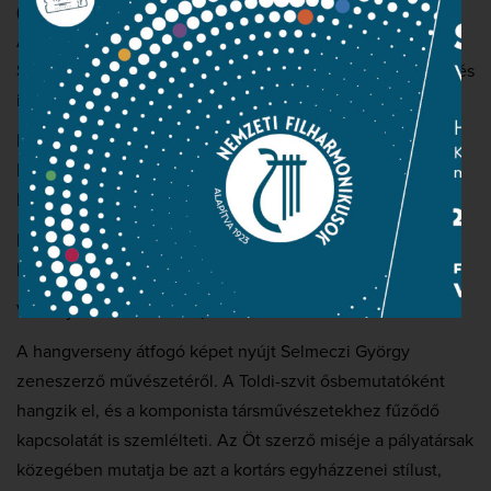
(Selmeczi György), Sanctus-Benedictus (Vajda János),
Agnus Dei (Orbán György)
Selmeczi György
: Songs of Love and Mercy – A szerelem és
irgalom dalai
Kele Brigitta
szoprán
Bretz Gábor
basszbariton
Réti Balázs
zongora
Nemzeti Énekkar
(karigazgató: Somos Csaba)
Danubia Zenekar
Vezényel:
Somos Csaba, Cristian Mandeal
A hangverseny átfogó képet nyújt Selmeczi György
zeneszerző művészetéről. A Toldi-szvit ősbemutatóként
hangzik el, és a komponista társművészetekhez fűződő
kapcsolatát is szemlélteti. Az Öt szerző miséje a pályatársak
közegében mutatja be azt a kortárs egyházzenei stílust,