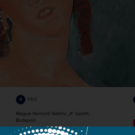
Hol
Magyar Nemzeti Galéria „A” épület,
Budapest