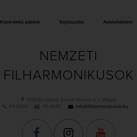
Közérdekű adatok
Sajtószoba
Adatvédelem
NEMZETI
FILHARMONIKUSOK
1095 Budapest, Komor Marcell u. 1. (Müpa)
411-6600
411-6699
info@filharmonikusok.hu