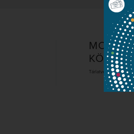
MODIGLI
KÖR TA
Tárlatvezetéssel