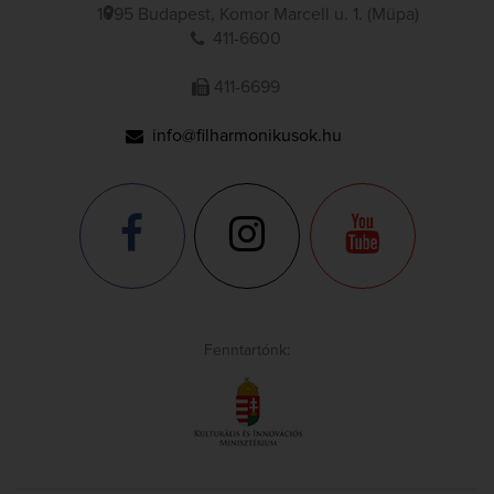
1095 Budapest, Komor Marcell u. 1. (Müpa)
411-6600
411-6699
info@filharmonikusok.hu
Fenntartónk: