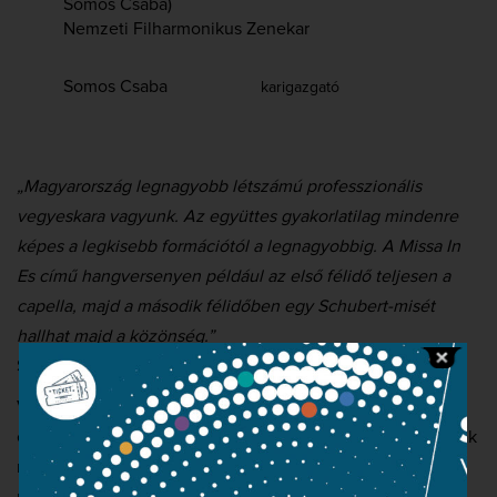
Somos Csaba)
Nemzeti Filharmonikus Zenekar
Somos Csaba
karigazgató
„Magyarország legnagyobb létszámú professzionális
vegyeskara vagyunk. Az együttes gyakorlatilag mindenre
képes a legkisebb formációtól a legnagyobbig. A Missa In
Es című hangversenyen például az első félidő teljesen a
capella, majd a második félidőben egy Schubert-misét
hallhat majd a közönség.”
Somos Csaba, a Nemzeti Énekkar karigazgatója
Van egy európai főváros, amelyen a nemzetközi
expresszvonatok csak keresztülszáguldanak, nem méltatják
megállásra. Pici városka, az igaz, de festői környezetben,