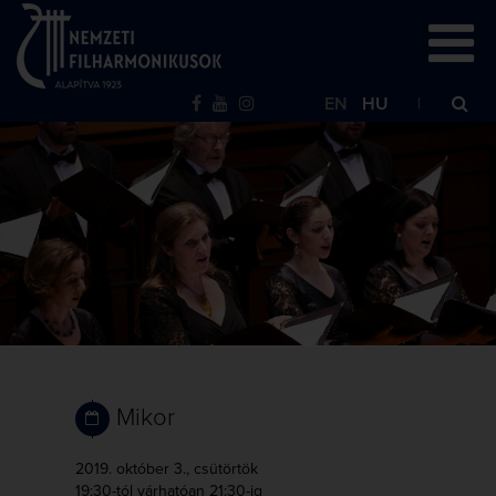
EN
HU
Mikor
2019. október 3., csütörtök
19:30-tól
várhatóan 21:30-ig