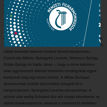
nagy hegyek közt. Itt, Liechtenstein központjában,
Vaduzban született 1839-ben Josef Rheinberger. Hatalmas
tekintélyű német mesterré vált az idők során, Brahmsszal
emlegették együtt. Aztán a 20. század derekán művészete
feledésbe merült. Pedig érdemes felfedezni –
meggyőződhetnek róla mindazok, akik
Esz-dúr misé
jét
meghallgatják. Második számként egy magyar szerzeményt
szólaltat meg a kórus. Közel másfél évtizede határozta el öt,
többé-kevésbé hasonló elveket követő komponista –
Csemiczky Miklós, Gyöngyösi Levente, Selmeczi György,
Orbán György és Vajda János –, hogy a római katolikus
mise úgynevezett állandó tételeiből mindegyikük egyet
komponál meg egy közös műhöz. A
Missa Quinque
Auctorum
nak ezúttal
Gloria
tétele hangzik fel a
hangversenyen, Gyöngyösi Levente szerzeménye. A
szünet után pedig Schubert
Esz-dúr misé
je következik: az
utolsó misekompozíció, amelyet a zeneszerző életében