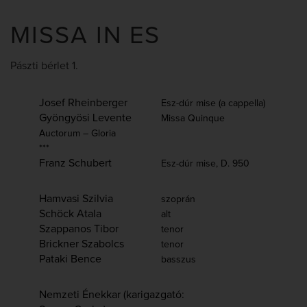
MISSA IN ES
Pászti bérlet 1.
Josef Rheinberger
Esz-dúr mise (a cappella)
Gyöngyösi Levente
Missa Quinque
Auctorum – Gloria
***
Franz Schubert
Esz-dúr mise, D. 950
Hamvasi Szilvia
szoprán
Schöck Atala
alt
Szappanos Tibor
tenor
Brickner Szabolcs
tenor
Pataki Bence
basszus
Nemzeti Énekkar (karigazgató: