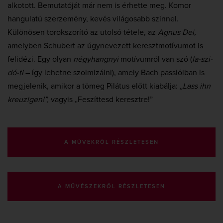
alkotott. Bemutatóját már nem is érhette meg. Komor
hangulatú szerzemény, kevés világosabb színnel.
Különösen torokszorító az utolsó tétele, az
Agnus Dei,
amelyben Schubert az úgynevezett keresztmotívumot is
felidézi. Egy olyan
négyhangnyi
motívumról van szó (
la-szi-
dó-ti
– így lehetne szolmizálni), amely Bach passióiban is
megjelenik, amikor a tömeg Pilátus előtt kiabálja:
„Lass ihn
kreuzigen!”,
vagyis „Feszíttesd keresztre!”
A MŰVEKRŐL RÉSZLETESEN
A MŰVÉSZEKRŐL RÉSZLETESEN