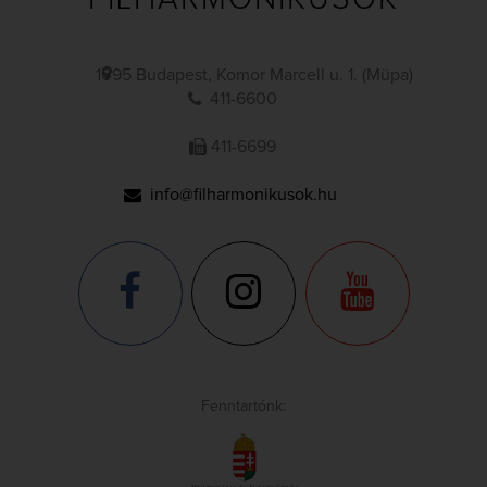
1095 Budapest, Komor Marcell u. 1. (Müpa)
411-6600
411-6699
info@filharmonikusok.hu
Fenntartónk: