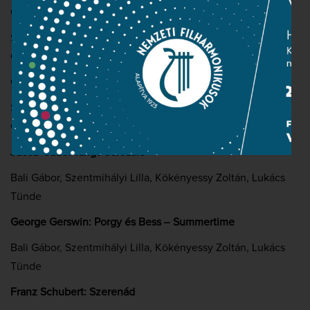
Gyulai Gaál János: Négy romantikus játék
Szatmári Zsolt, Németh József, Tönköly József, Salamon
György
Georg Friedrich Händel: Sába királynő érkezése
Szatmári Zsolt, Németh József, Tönköly József, Salamon
György
Jacob Gade: Tango Jalousie
Bali Gábor, Szentmihályi Lilla, Kökényessy Zoltán, Lukács
Tünde
George Gerswin: Porgy és Bess ‒ Summertime
Bali Gábor, Szentmihályi Lilla, Kökényessy Zoltán, Lukács
Tünde
Franz Schubert: Szerenád