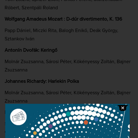
Róbert, Szentpáli Roland
Wolfgang Amadeus Mozart : D-dúr divertimento, K. 136
Papp Dániel, Miczki Rita, Balogh Enikő, Deák György,
Sztankov Iván
Antonín Dvořák: Keringő
Molnár Zsuzsanna, Sárosi Péter, Kökényessy Zoltán, Bajner
Zsuzsanna
Johannes Richardy: Harlekin Polka
Molnár Zsuzsanna, Sárosi Péter, Kökényessy Zoltán, Bajner
Zsuzsanna
Heiner Wiberny: Ulla in Africa
Szatmári Zsolt, Németh József, Tönköly József, Salamon
György, Weisz Nándor