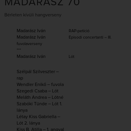
MADARÁSZ 70
Bérleten kívüli hangverseny
Madarász Iván
RAP-petíció
Madarász Iván
Episodi concertanti – III.
fuvolaverseny
***
Madarász Iván
Lót
Szélpál Szilveszter ‒
rap
Wendler Enikő ‒ fuvola
Szegedi Csaba ‒ Lót
Meláth Andrea ‒ Lótné
Szabóki Tünde ‒ Lót 1.
lánya
Létay Kiss Gabriella ‒
Lót 2. lánya
Kiss B. Atilla ‒ 1. angyal