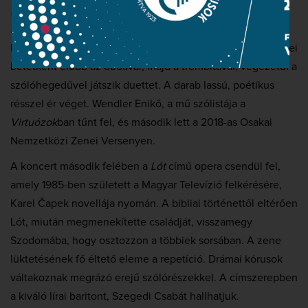
hangszeres írásmódban az elmúlt évtizedek összes
innovációját kamatoztatja.”
A kompozíció különlegessége,
hogy a fuvola három jól elkülönülő szakaszban kamarazenei
betétként előbb az oboával, majd a trombitával, végezetül a
szólóhegedűvel játszik duettet. A darab lassú, poétikus
résszel ér véget. Wendler Enikő, a mű szólistája a
Virtuózok
ban tűnt fel, és második lett a 2018-as Osakai
Nemzetközi Zenei Versenyen.
A koncert második felében a
Lót
című opera csendül fel,
amely 1985-ben született a Magyar Televízió felkérésére,
Karel Čapek novellája nyomán. A bibliai történettől eltérően
Lót, miután megmenekítette családját, visszamegy
Szodomába, hogy osztozzon a többiek sorsában. A zene
lüktetésének fő éltető eleme a repetíció. Drámai kórusok
váltakoznak megrázó erejű szólórészekkel. A címszerepben
a kiváló lírai baritont, Szegedi Csabát hallhatjuk.