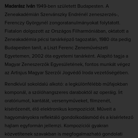
Madarász Iván
1949-ben született Budapesten. A
Zeneakadémián Szervánszky Endrénél zeneszerzés-,
Ferenczy Györgynél zongoratanulmányokat folytatott.
Fiatalon dolgozott az Országos Filharmóniában, oktatott a
Zeneakadémia pécsi tanárképző tagozatán, 1980 óta pedig
Budapesten tanít, a Liszt Ferenc Zeneművészeti
Egyetemen, 2002 óta egyetemi tanárként. Alapító tagja a
Magyar Zeneszerzők Egyesületének, fontos munkát végez
az Artisjus Magyar Szerzői Jogvédő Iroda vezetőségében.
Rendkívül sokoldalú alkotó: a legkülönfélébb műfajokban
komponál, a szólóhangszeres daraboktól az operáig. Írt
oratóriumot, kantátát, versenyműveket, filmzenét,
kísérőzenét, élő elektronikus kompozíciót. Műveit a
hagyományokra reflektáló gondolkodásmód és a kísérletező
hajlam egyformán jellemzi. Kompozíciói gyakran
közvetítenek szavakban is megfogalmazható gondolati