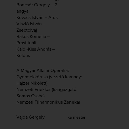
Boncsér Gergely ‒ 2.
angyal
Kovács István ‒ Árus
Viszló István ‒
Zsebtolvaj
Bakos Kornélia ‒
Prostituált
Káldi-Kiss András ‒
Koldus
A Magyar Állami Operaház
Gyermekkórusa (vezető karnagy:
Hajzer Nikolett)
Nemzeti Énekkar (karigazgató:
Somos Csaba)
Nemzeti Filharmonikus Zenekar
Vajda Gergely
karmester