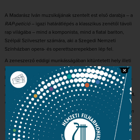
A Madarász Iván muzsikájának szentelt est első darabja – a
RAP-petíció
– igazi határátlépés a klasszikus zenétől távoli
rap világába – mind a komponista, mind a fiatal bariton,
Szélpál Szilveszter számára, aki a Szegedi Nemzeti
Színházban opera- és operettszerepekben lép fel.
A zeneszerző eddigi munkásságában kitüntetett hely illeti
meg a fuvolát, hiszen ez a hangszer az egyetlen, amelyre
három versenyművet is komponált. Az
Episodi concertanti
,
vagyis a
III. fuvolaverseny
fontos mérföldkő azon az úton,
amelynek korábbi állomásai a
Flautiáda
és a
Concerto F(L)A.
Csengery Kristóf így ír a koncert második számáról:
„A
főszerep a fuvoláé, amelynek szólama mindjárt a mű elején
hosszú hangokkal,
frullató
kkal, crescendókkal, gyors
gesztikuláló szakaszokkal, majd tartott hangokon
végrehajtott
glissandó
kkal jelzi, hogy Madarász a