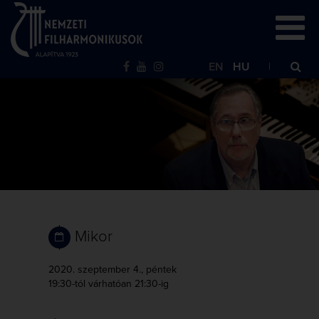
EN
HU
Mikor
2020. szeptember 4., péntek
19:30-tól
várhatóan 21:30-ig