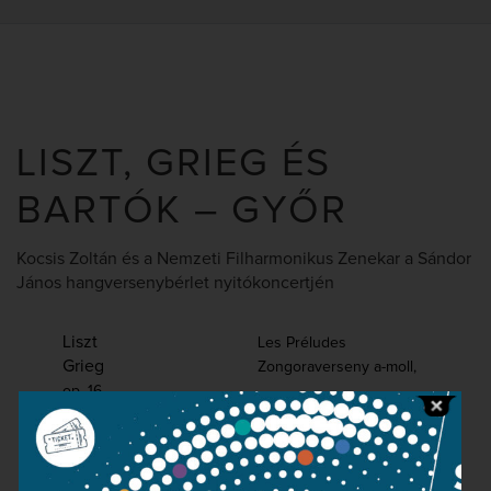
LISZT, GRIEG ÉS
BARTÓK – GYŐR
Kocsis Zoltán és a Nemzeti Filharmonikus Zenekar a Sándor
János hangversenybérlet nyitókoncertjén
Liszt
Les Préludes
Grieg
Zongoraverseny a-moll,
op. 16
Bartók
Concerto
Váradi László
zongora