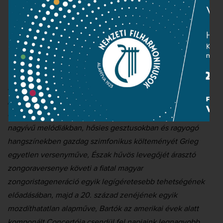
Nemzeti Filharmonikus Zenekar
Kocsis Zoltán
karmester
Három nagyszabású kompozíció, egyben három örökzöld
„sláger” csendül fel a Nemzeti Filharmonikus Zenekar
előadásában a Sándor János-bérlet nyitóestjén. Liszt
nagyívű melódiákban, hősies gesztusokban és ragyogó
hangszínekben gazdag szimfonikus költeményét Grieg
egyetlen versenyműve, Észak hűvös levegőjét árasztó
zongoraversenye követi a fiatal magyar
zongoristageneráció egyik legígéretesebb tehetségének
előadásában, majd a 20. század zenéjének egyik
mozdíthatatlan alapműve, Bartók az amerikai évek alatt
komponált Concertója csendül fel napjaink legnagyobb