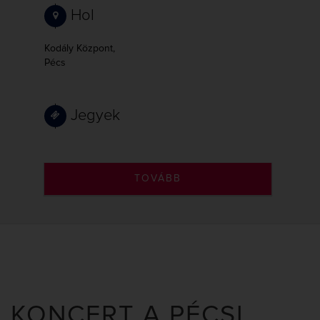
Hol
Kodály Központ,
Pécs
Jegyek
TOVÁBB
KONCERT A PÉCSI