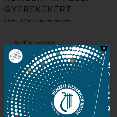
GYEREKEKÉRT
A Nemzeti Énekkar közreműködésével
Wolf Péter:
Concerto in
Decent
Mozart:
C-dúr
zongoraverseny, K. 467 –
II.-III.tétel
Orff:
Carmina burana
Boros Misi
zongora
Mohai Zsófi
oboa
Pannon Filharmonikusok – Pécs
Nemzeti Énekkar (karigazgató:
Somos Csaba)