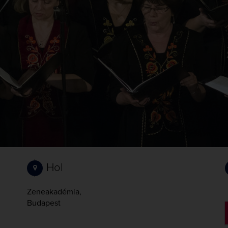
Hol
Zeneakadémia,
Budapest