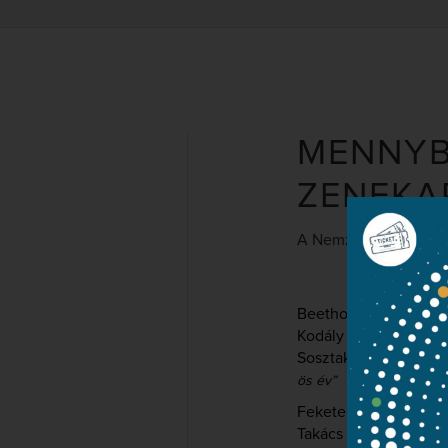
MENNYB
ZENEKA
A Nemzeti Énekkar 
Beethoven
Egmont-nyi
Kodály
Psalmus Hungar
Sosztakovics
XI. szimf
ös év”
Fekete Attila
tenor
Takács Kati
színművés