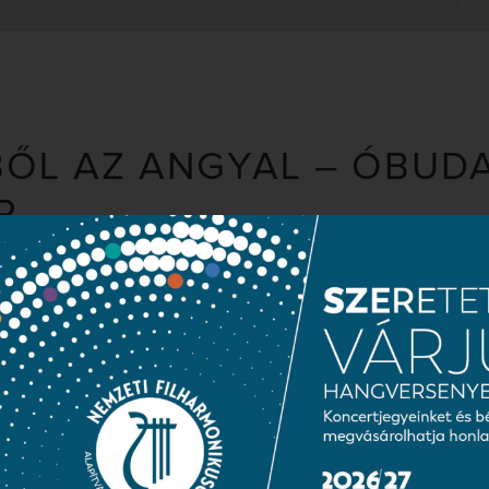
ŐL AZ ANGYAL – ÓBUDA
R
közreműködésével
tány
icus
ónia g-moll „Az 1905-
z