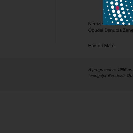
Nemzeti Énekkar (kar
Óbudai Danubia Zene
Hámori Máté
A programot az 1956-os 
támogatja. Rendező: Ób