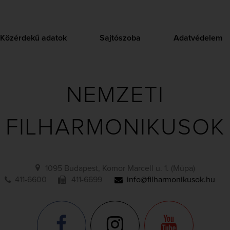
Közérdekű adatok
Sajtószoba
Adatvédelem
NEMZETI
FILHARMONIKUSOK
1095 Budapest, Komor Marcell u. 1. (Müpa)
411-6600
411-6699
info@filharmonikusok.hu