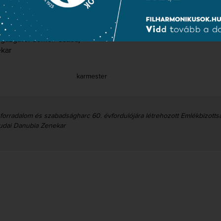
igazgató: Somos Csaba)
kar
karmester
forradalom és szabadságharc 60. évfordulójára létrehozott Emlékbizotts
udai Danubia Zenekar