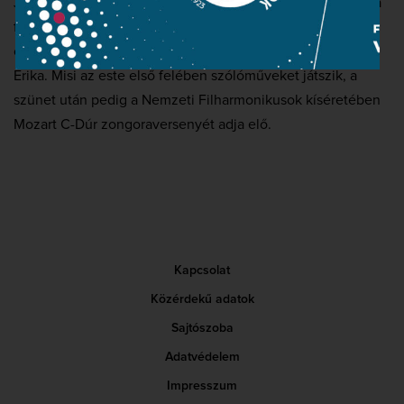
Japánban. Számos nemzetközi zenei versenyről hozta el a
fődíjat, s kimagasló tehetségét és elbűvölő személyiségét
olyan mesterek méltatták, mint Vásáry Tamás és Miklósa
Erika. Misi az este első felében szólóműveket játszik, a
szünet után pedig a Nemzeti Filharmonikusok kíséretében
Mozart C-Dúr zongoraversenyét adja elő.
Kapcsolat
Közérdekű adatok
Sajtószoba
Adatvédelem
Impresszum