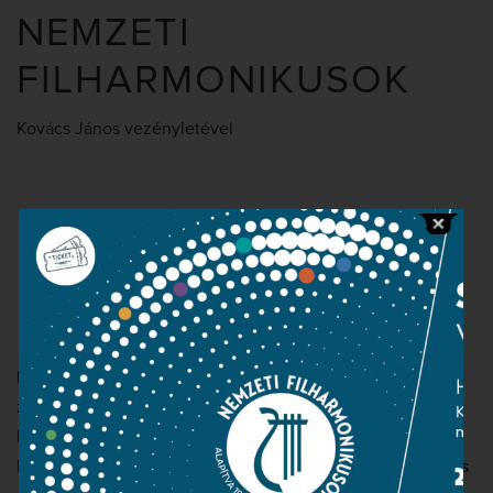
NEMZETI
FILHARMONIKUSOK
Kovács János vezényletével
Boros Mihály
zongora
Nemzeti Filharmonikus Zenekar
Boros Misi 2014 végén tűnt fel a Virtuózok című klasszikus
zenei tehetségkutató televíziós műsorban, ahol
korosztályában megnyerte a döntőt. Azóta a világ
legnagyobb pódiumain játszott, Európában, Amerikában és