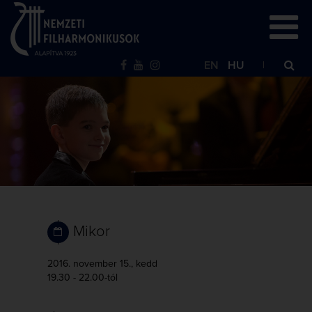
EN
HU
Mikor
2016. november 15., kedd
19.30 - 22.00-tól