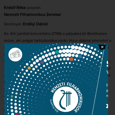
Kristóf Réka
szoprán
Nemzeti Filharmonikus Zenekar
Vezényel:
Erdélyi Dániel
Az
Ah! perfido
koncertária (1796) a pályakezdő Beethoven
műve, aki prágai tartózkodása során írta e drámai jelenetet a
hírneves szoprán, Josepha Duschek számára. A mű a bécsi
klasszika stílusfejlődésének korábbi szakaszához
kapcsolódik. Szövegének szerzője, Pietro Metastasio (1698–
1782), számtalan barokk operalibrettó alkotója is kétségkívül
a múltat képviseli a fiatal Beethoven korai próbálkozásainak
idején. A műsort keretező két zenekari alkotás a
szimfóniaműfaj beethoveni fejlődésének két eltérő fázisát
állítja szembe egymással. A
II. szimfónia
(1801–02) csupa
életkedv és derű, játékosság és humor – a darab optimista
hangulata és kicsattanóan energikus karaktere izgalmasan