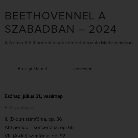
BEETHOVENNEL A
SZABADBAN – 2024
A Nemzeti Filharmonikusok koncertsorozata Martonvásáron
Erdélyi Dániel
karmester
Esőnap: július 21., vasárnap
Esőszabályzat
II. (D-dúr) szimfónia, op. 36
Ah! perfido – koncertária, op. 65
VII. (A-dúr) szimfónia, op. 92