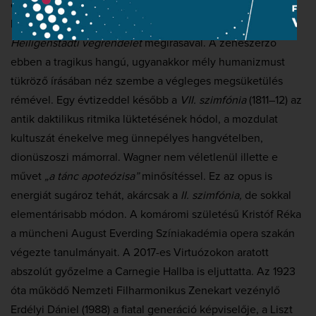
ellentmond a ténynek, mely szerint a szimfónia
keletkezésének ideje egybeesik az úgynevezett
Heiligenstadti végrendelet
megírásával. A zeneszerző
ebben a tragikus hangú, ugyanakkor mély humanizmust
tükröző írásában néz szembe a végleges megsüketülés
rémével. Egy évtizeddel később a
VII. szimfónia
(1811–12) az
antik daktilikus ritmika lüktetésének hódol, a mozdulat
kultuszát énekelve meg ünnepélyes hangvételben,
dionüszoszi mámorral. Wagner nem véletlenül illette e
művet
„a tánc apoteózisa”
minősítéssel. Ez az opus is
energiát sugároz tehát, akárcsak a
II. szimfónia,
de sokkal
elementárisabb módon. A komáromi születésű Kristóf Réka
a müncheni August Everding Színiakadémia opera szakán
végezte tanulmányait. A 2017-es Virtuózokon aratott
abszolút győzelme a Carnegie Hallba is eljuttatta. Az 1923
óta működő Nemzeti Filharmonikus Zenekart vezénylő
Erdélyi Dániel (1988) a fiatal generáció képviselője, a Liszt