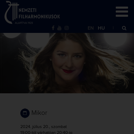
EN
HU
Mikor
2024. július 20., szombat
19:00-tól
várhatóan 20:40-ig