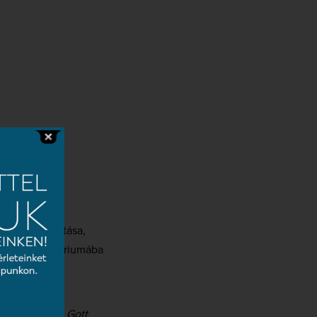
egyházi alkotása,
yszabású oratóriumába
hez. Ezen a
a
Richte mich Gott