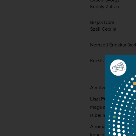
Orbán György
Kodály Zoltán
Bizják Dóra
Széll Cecília
Nemzeti Énekkar (kar
Kocsis-Holper Zoltán
A művekről röviden:
Liszt Ferenc
Pater no
maga a zeneszerző is 
is beillesztette.
A romantika jellegze
koncerten két művét,