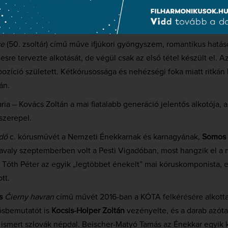
 zsoltár) kezdetű motettáját adjuk elő, az előbbiben a szoprán sz
a
énekli.
re
(50. zsoltár) című műve ifjúkori gyöngyszem, romantikus hatá
sre tervezte alkotását, de végül csak az első tétel készült el. A
ozíció született. Kétkórusossága és nehézségi foka miatt ritkán 
án.
ia – Kovács Zoltán a mai fiatalabb generáció jelentős alkotója, 
szerepel.
dő
c. kórusművét a Nemzeti Énekkarnak és karnagyának,
Somos
avaly szeptemberben volt a Pesti Vigadóban, most hangzik el a
 Tóth Péter az egyik „legtöbbet énekelt” mai kóruskomponista, 
tt.
s
Čierny havran
című művét 2016-ban a KÓTA felkérésére alkott
ősbemutatót is
Kocsis-Holper Zoltán
vezényelte, és a darab azóta
 ismert szlovák népdal. Beischer-Matyó Tamás az Énekkar egyik 