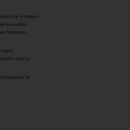
ólalt már a határon
nak és korábbi
eges hangzású,
 egyik
ődése iránt is
rán/orgonán az