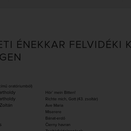
TI ÉNEKKAR FELVIDÉKI
GEN
 című oratóriumból)
artholdy
Hör’ mein Bitten!
artholdy
Richte mich, Gott (43. zsoltár)
 Zoltán
Ave Maria
Miserere
Bánat-erdő
s
Čierny havran