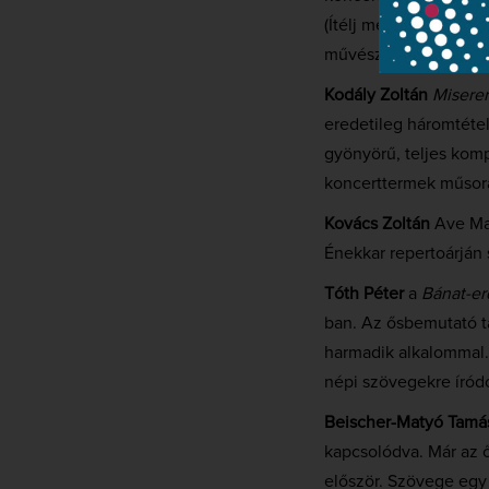
(Ítélj meg Uram – 43.
művésze,
Széll Cecíli
Kodály Zoltán
Misere
eredetileg háromtétele
gyönyörű, teljes komp
koncerttermek műsor
Kovács Zoltán
Ave Mar
Énekkar repertoárján 
Tóth Péter
a
Bánat-er
ban. Az ősbemutató t
harmadik alkalommal.
népi szövegekre íródo
Beischer-Matyó Tamá
kapcsolódva. Már az 
először. Szövege egy