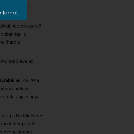
ólót az Énekkar
sokkal. A zeneszerző
zonban így is
hallható a
a mű több éve az
 Csabá
nak írta 2018-
 mű második és
ezen darabja magyar
a meg a Bartók Évhez
 most hangzik el
kedvenc kortárs