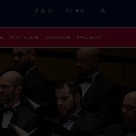
EN
HU
NK
ÚTON A ZENE
BARÁTI KÖR
KAPCSOLAT