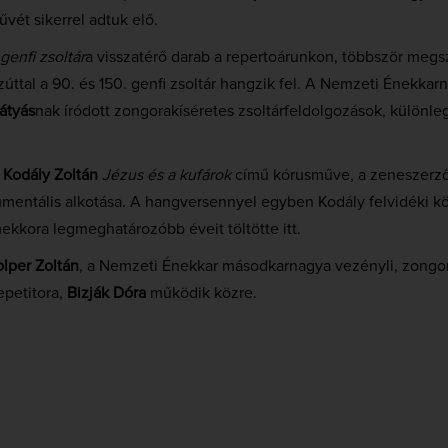
vét sikerrel adtuk elő.
enfi zsoltár
a visszatérő darab a repertoárunkon, többször megsz
zúttal a 90. és 150. genfi zsoltár hangzik fel. A Nemzeti Énekkar
átyás
nak íródott zongorakíséretes zsoltárfeldolgozások, különl
a
Kodály Zoltán
Jézus és a kufárok
című kórusműve, a zeneszerző
entális alkotása. A hangversennyel egyben Kodály felvidéki köt
mekkora legmeghatározóbb éveit töltötte itt.
lper Zoltán
, a Nemzeti Énekkar másodkarnagya vezényli, zongo
epetitora,
Bizják Dóra
működik közre.