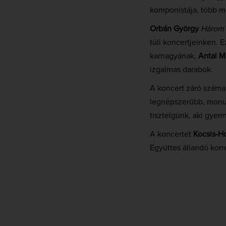
komponistája, több mű
Orbán György
Három g
túli koncertjeinken. E
karnagyának,
Antal M
izgalmas darabok.
A koncert záró szám
legnépszerűbb, monum
tisztelgünk, aki gyer
A koncertet
Kocsis-Ho
Együttes állandó korr