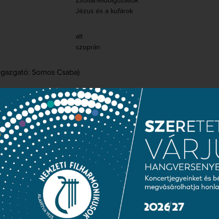
Zsoltárfeldolgozások
Jézus és a kufárok
alt
szoprán
igazgató: Somos Csaba)
karmester
ster
című orgonás kórusműve a komponista egyik legjellemzőbb 
nagyon szerette, ezért – pár évvel később – Krisztusról írt nag
tes egyházi darabjai kötődnek
Felix Mendelssohn-Bartholdy
nevé
 a
Hör mein Bitten
(Halld meg kérésemet, Uram – 55. zsoltár) és 