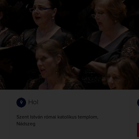
Hol
Szent István római katolikus templom,
Nádszeg