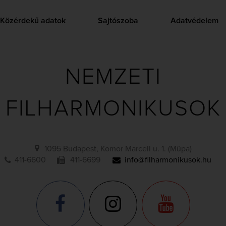
Közérdekű adatok
Sajtószoba
Adatvédelem
NEMZETI
FILHARMONIKUSOK
1095 Budapest, Komor Marcell u. 1. (Müpa)
411-6600
411-6699
info@filharmonikusok.hu