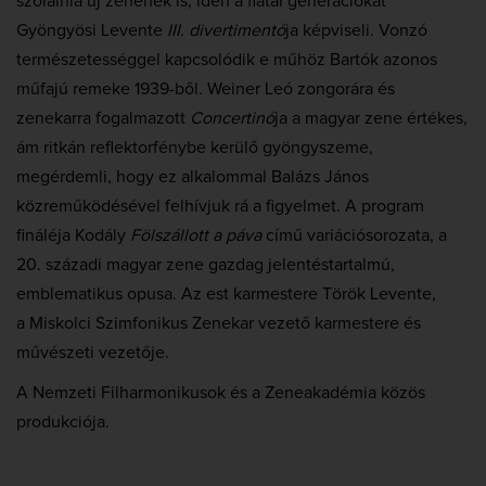
szólalnia új zenének is, idén a fiatal generációkat
Gyöngyösi Levente
III. divertimentó
ja képviseli. Vonzó
természetességgel kapcsolódik e műhöz Bartók azonos
műfajú remeke 1939-ből. Weiner Leó zongorára és
zenekarra fogalmazott
Concertinó
ja a magyar zene értékes,
ám ritkán reflektorfénybe kerülő gyöngyszeme,
megérdemli, hogy ez alkalommal Balázs János
közreműködésével felhívjuk rá a figyelmet. A program
fináléja Kodály
Fölszállott a páva
című variációsorozata, a
20. századi magyar zene gazdag jelentéstartalmú,
emblematikus opusa. Az est karmestere Török Levente,
a Miskolci Szimfonikus Zenekar vezető karmestere és
művészeti vezetője.
A Nemzeti Filharmonikusok és a Zeneakadémia közös
produkciója.