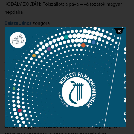
KODÁLY ZOLTÁN: Fölszállott a páva – változatok magyar
népdalra
Balázs János
zongora
Nemzeti Filharmonikus Zenekar
Vezényel:
Török Levente
Hangverseny látogatók tízezrei őrzik emlékezetükben
azoknak a május 30-i koncerteknek az élményét,
amelyeken Kocsis Zoltán gyermekek javát szolgáló
jótékony célú produkciókkal ünnepelte születésnapját. A
nagy művész távoztával ebből a hagyományból nőtt ki és
ezt folytatja részben módosult tartalommal a magyar
klasszikus zene napja, amely egyszerre emlékezik Kocsisra,
az értékek áldozatkész népszerűsítőjére, és tiszteleg a
hazai zenekultúra múlt- és jelenbeli kiemelkedő értékei
előtt. A magyar klasszikus zene napján mindig meg kell