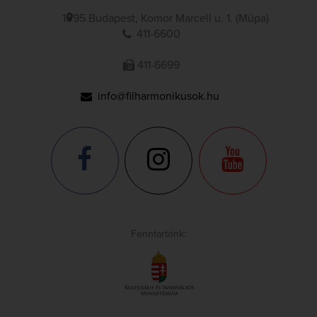
1095 Budapest, Komor Marcell u. 1. (Müpa)
411-6600
411-6699
info@filharmonikusok.hu
Fenntartónk: