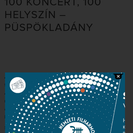
100 KONCERT, 100
HELYSZÍN –
PÜSPÖKLADÁNY
A Nemzeti Filharmonikus Zenekar 2023-ban ünnepli
fennállásának 100. évfordulóját.
A jubileum alkalmából a Nemzeti Filharmonikusok
művészei országszerte ingyenes kamarakoncertekkel
ajándékozzák meg a közönséget.
Minden kedves érdeklődőt szeretettel várunk!
Szent Péter és Pál római katolikus templom