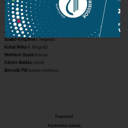
Püspökladány, Bajcsy-Zsilinszky utca 1.
GIOVANNI BATTISTA PERGOLESI: Stabat Mater
Kristófi Ágnes
szoprán
Estefán Tünde
alt
Szabó Krisztina
I. hegedű
Koltai Réka
II. hegedű
Mohácsi Gyula
brácsa
Kántor Balázs
cselló
Bencsik Pál
basso continuo
Kapcsolat
Közérdekű adatok