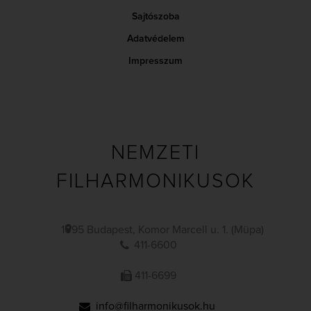
Sajtószoba
Adatvédelem
Impresszum
NEMZETI
FILHARMONIKUSOK
1095 Budapest, Komor Marcell u. 1. (Müpa)
411-6600
411-6699
info@filharmonikusok.hu