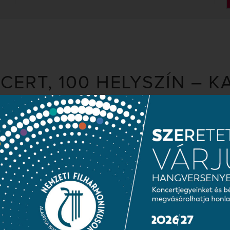
CERT, 100 HELYSZÍN – 
kus Zenekar 2023-ban ünnepli fennállásának 100. évfordulóját.
l a Nemzeti Filharmonikusok művészei országszerte ingyenes k
közönséget.
ődőt szeretettel várunk!