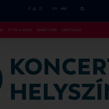
EN
HU
NK
ÚTON A ZENE
BARÁTI KÖR
KAPCSOLAT