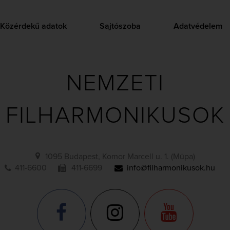
Közérdekű adatok
Sajtószoba
Adatvédelem
NEMZETI
FILHARMONIKUSOK
1095 Budapest, Komor Marcell u. 1. (Müpa)
411-6600
411-6699
info@filharmonikusok.hu