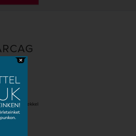
KARCAG
amarakoncertekkel