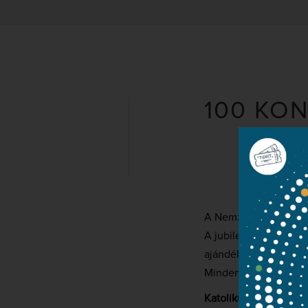
100 KON
A Nemzeti Filharmoni
A jubileum alkalmábó
ajándékozzák meg a 
Minden kedves érdekl
Katolikus templom