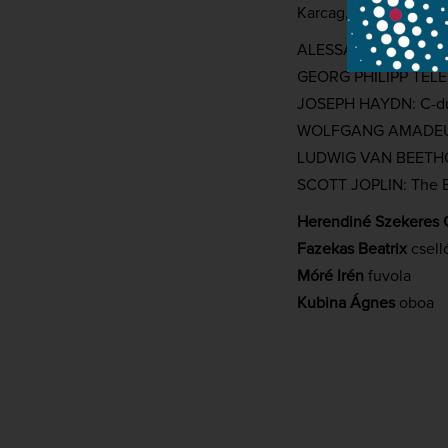
Karcag, Széchenyi Ist
ALESSANDRO SCARLAT
GEORG PHILIPP TELEM
JOSEPH HAYDN: C-dúr 
WOLFGANG AMADEUS M
LUDWIG VAN BEETHO
SCOTT JOPLIN: The Ea
Herendiné Szekeres G
Fazekas Beatrix
csell
Móré Irén
fuvola
Kubina Ágnes
oboa