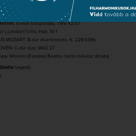
ván sugárút 2.
TI: F-dúr kvartett
ANN: d-moll triószonáta, TWV 42:d7
(„Londoni”) trió, Hob. IV:1
OZART: B-dúr divertimento, K. 229/439b
VEN: C-dúr duó, WoO 27
sy Winners (Fazekas Beatrix cselló művész átirata)
izella
hegedű
ó