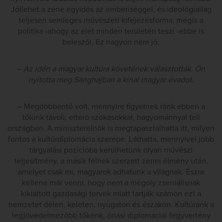
Jóllehet a zene egyidős az emberiséggel, és ideológiailag
teljesen semleges művészeti kifejezésforma, mégis a
politika -ahogy az élet minden területén teszi -ebbe is
beleszól. Ez nagyon nem jó.
– Az idén a magyar kultúra követének választották. Ön
nyitotta meg Sanghajban a kínai magyar évadot.
– Megdöbbentő volt, mennyire figyelnek ránk ebben a
tőlünk távoli, eltérő szokásokkal, hagyománnyal teli
országban. A miniszterelnök is megtapasztalhatta itt, milyen
fontos a kultúrdiplomácia szerepe. Láthatta, mennyivel jobb
tárgyalási pozícióba kerülhetünk olyan művészi
teljesítmény, a másik félnek szerzett zenei élmény után,
amelyet csak mi, magyarok adhatunk a világnak. Észre
kellene már venni, hogy nem a mégoly zseniálisnak
kikiáltott gazdasági tervek miatt tartják számon ezt a
nemzetet délen, keleten, nyugaton és északon. Kultúránk a
legjövedelmezőbb tőkénk, óriási diplomáciai fegyvertény