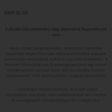
2007. 12. 03.
Kulturális bűncselekmény vagy diplomáciai fegyvertények
sora
Kocsis Zoltán zongoraművész, zeneszerző, karmester
november végén Ferencsik János születésének századik
évfordulóján emléktáblát avatott a nagy előd tiszteletére. A
Nemzeti Filharmonikusok fő-zeneigazgatójával egy német-
osztrák-szlovén zenekari turné után és a Kodály-maraton
„levezénylése” előtt beszélgettünk a magyar zenei életről.
– Szólóestjei mellett vezényel, és a nem éppen
művészinek mondható, napi csatározásoktól sem mentes
fő-zeneigazgatói kötelezettségeinek is eleget tesz.