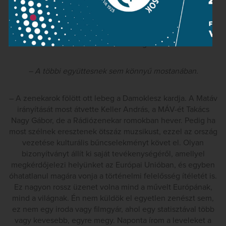
rendszer kiszámíthatóan működött. Ma, ha büszkélkedni
kell, elővesznek: itt „a Kocsis Zoltán”, de közben
megfojtanak a Nemzeti Filharmonikusok évi másfél
milliárdra csökkentett költségvetésével.
– A többi együttesnek sem könnyű mostanában.
– A zenekarok fölött ott lebeg a Damoklesz kardja. A Matáv
irányítását most átvette Keller András, a MÁV-ét Takács
Nagy Gábor, de a Rádiózenekar romokban hever. Pedig ha
most szélnek eresztenek ötszáz muzsikust, ezzel az ország
vezetése kulturális bűncselekményt követ el. Olyan
bizonyítványt állít ki saját tevékenységéről, amellyel
megkérdőjelezi helyünket az Európai Unióban, és egyben
óhatatlanul magára vonja a történelmi felelősség ítéletét is.
Ez nagyon rossz üzenet volna mind a művelt Európának,
mind a világnak. Én nem küldök el egyetlen zenészt sem,
ez nem egy iroda vagy filmgyár, ahol egy statisztával több
vagy kevesebb, egyre megy. Naponta írom a leveleket a