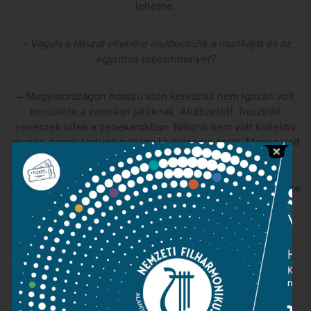
lehetne.
– Vagyis a látszat ellenére alulbecsülik a munkáját és az
együttes teljesítményét?
– Magyarországon hosszú időn keresztül nem igazán volt
becsülete a zenekari játéknak. Alulfizetett, frusztrált
zenészek ültek a zenekarokban. Nálunk nem volt kollektív
munka, zenei életünk néhány kiválóságra épült. Mindig volt
valaki, egy Bartók, egy Kodály, egy Fischer Annie, egy
Ferencsik, aki meghatározó személyiségével és
zsenialitásával összetartotta az itthoni muzsikusokat és vitte
hírünket a világba. A Budapesti Fesztiválzenekar
megalapításával, 1983-ban ennek a megkövült zenekari
formának az erjedési folyamatát indítottuk el. Most,
amikorra a zenekari játék új szemlélete kezd
meghonosodni, Magyarországon leépítik vagy béklyóba
kényszerítik a zenekarokat.
A hetvenes évek puha diktatúrájában bizonyos
szempontból könnyebb volt eligazodni, a három T-s