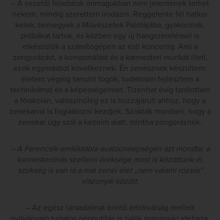
– A vezetői feladatok önmagukban nem jelentenek terhet
nekem, mindig szerettem irodázni. Reggelente fél hatkor
kelek, bemegyek a Művészetek Palotájába, gyakorolok,
próbákat tartok, és közben egy új hangszereléssel is
elkészülök a számítógépen az esti koncertig. Ami a
zongorázást, a komponálást és a karmesteri munkát illeti,
ezek egymásból következnek. Én zenésznek készültem:
életem végéig tanulni fogok, tudatosan fejlesztem a
technikámat és a képességeimet. Tizenhat évig tanítottam
a főiskolán, valószínűleg ez is hozzájárult ahhoz, hogy a
zenekarral is foglalkozni kezdjek. Szokták mondani, hogy a
zenekar úgy szól a kezeim alatt, mintha zongoráznék.
– A Ferencsik-emléktábla avatóünnepségén azt mondta: a
karmesteróriás szellemi öröksége most is közöttünk él,
szükség is van rá a mai zenei élet „nem valami rózsás”
viszonyai között.
– Az egész társadalmat érintő értékválság mellett
nyilvánvaló tudatos népbutítás is zajlik manapság idehaza.