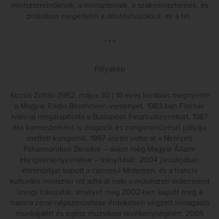
miniszterelnöknek, a miniszternek, a szakminiszternek, és
próbálom megértetni a döntéshozókkal: mi a tét.
* * *
Pályakép
Kocsis Zoltán (1952. május 30.) 18 éves korában megnyerte
a Magyar Rádió Beethoven-versenyét. 1983-ban Fischer
Ivánnal megalapította a Budapesti Fesztiválzenekart. 1987
óta karmesterként is dolgozik és zongoraművészi pályája
mellett komponál. 1997 őszén vette át a Nemzeti
Filharmonikus Zenekar – akkor még Magyar Állami
Hangversenyzenekar – irányítását. 2004 januárjában
életműdíjat kapott a cannes-i Midemen, és a francia
kulturális miniszter ott adta át neki a művészeti érdemrend
lovagi fokozatát, amelyet még 2002-ben kapott meg a
francia zene népszerűsítése érdekében végzett kimagasló
munkájáért és egész muzsikusi tevékenységéért. 2005