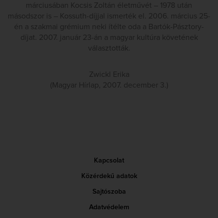
márciusában Kocsis Zoltán életművét – 1978 után
másodszor is – Kossuth-díjjal ismerték el. 2006. március 25-
én a szakmai grémium neki ítélte oda a Bartók-Pásztory-
díjat. 2007. január 23-án a magyar kultúra követének
választották.
Zwickl Erika
(Magyar Hírlap, 2007. december 3.)
Kapcsolat
Közérdekű adatok
Sajtószoba
Adatvédelem