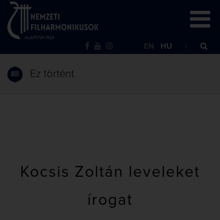
EN
HU
Ez történt
Kocsis Zoltán leveleket
írogat