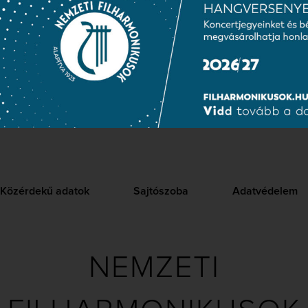
k alkalmasak legjelentősebb zeneszerzőjük előtt ilyen nagysza
elegni. GW
personic
imento, Magyar képek
Közérdekű adatok
Sajtószoba
Adatvédelem
NEMZETI