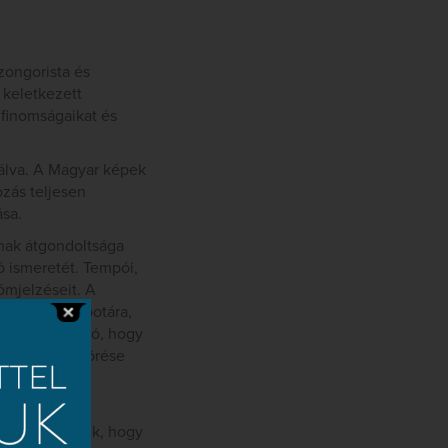
zongorista és
 keletkezett
finomságaikat és
ukálva. A Magyar képek
zás teljesen
ása.
nak átgondoltsága
ó ismeretét. Tempói,
mjelzéseit. A
, lelki állapotára,
 arról van szó, hogy
lágháború kitörése
 és fényesen
ltételezhetjük, hogy