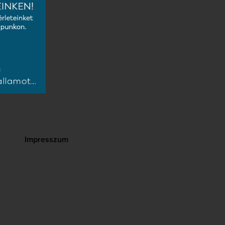
bású előadói
Impresszum