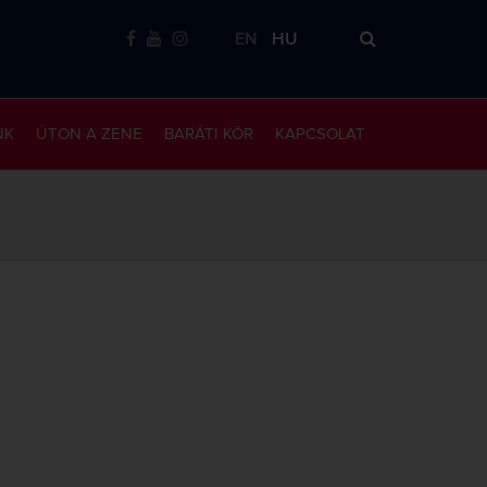
EN
HU
NK
ÚTON A ZENE
BARÁTI KÖR
KAPCSOLAT