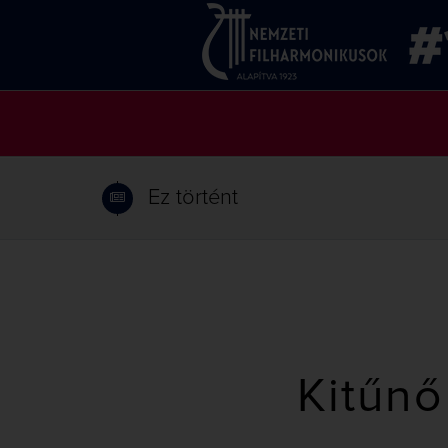
Ez történt
Kitűnő