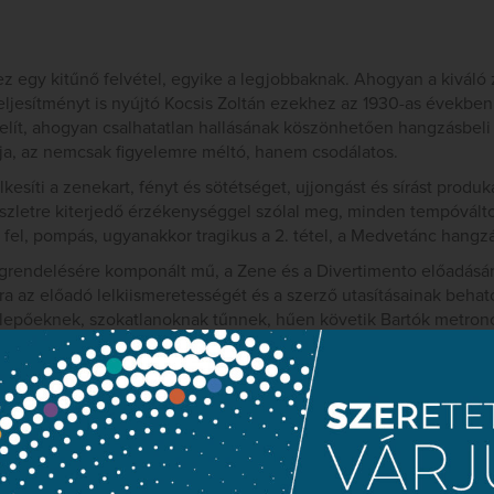
z egy kitűnő felvétel, egyike a legjobbaknak. Ahogyan a kiváló 
ljesítményt is nyújtó Kocsis Zoltán ezekhez az 1930-as években
ít, ahogyan csalhatatlan hallásának köszönhetően hangzásbeli 
tja, az nemcsak figyelemre méltó, hanem csodálatos.
lkesíti a zenekart, fényt és sötétséget, ujjongást és sírást prod
észletre kiterjedő érzékenységgel szólal meg, minden tempóválto
fel, pompás, ugyanakkor tragikus a 2. tétel, a Medvetánc hangz
grendelésére komponált mű, a Zene és a Divertimento előadásá
ra az előadó lelkiismeretességét és a szerző utasításainak behat
epőeknek, szokatlanoknak tűnnek, hűen követik Bartók metronó
saknem zavaróan érdes vonóshangzása a zeneszerző utasításaiban
ágító közléseiben gyökerezik. A Divertimento esetében egyenesen
ran egyszerűen csak „szépen” szoktak játszani, kevéssel a 2. vi
el-technikailag csodálatosan kivitelezett, áttetszően, pontosan
lyamatban lévő Bartók összkiadás újabb zászlóshajója. Joggal fe