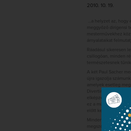
2010. 10. 19.
…a helyzet az, hogy e
meggyőző dirigensi te
mesterművekhez közel
árnyalataikat felmuta
Ráadásul sikeresen le
csillogóan, minden r
természetesnek tűnik 
A két Paul Sacher me
újra igazolja számunk
amelyek esetleg megl
Divertimento olykor c
elképzeléseire rávil
ez a mű, amelyet gyak
előtt keletkezett…
Mindenesetre a felvét
megszólaló SACD a fo