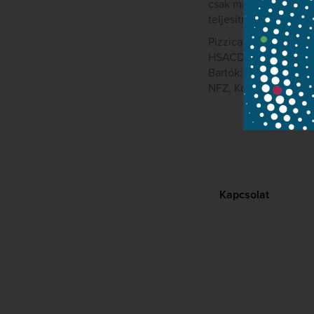
csak maguk a magyaro
teljesítménnyel tiszt
Pizzicato 2010.09-Su
HSACD 32510
Bartók: Zene, Divert
NFZ, Kocsis
Kapcsolat