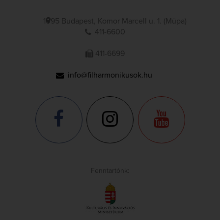
1095 Budapest, Komor Marcell u. 1. (Müpa)
411-6600
411-6699
info@filharmonikusok.hu
Fenntartónk: