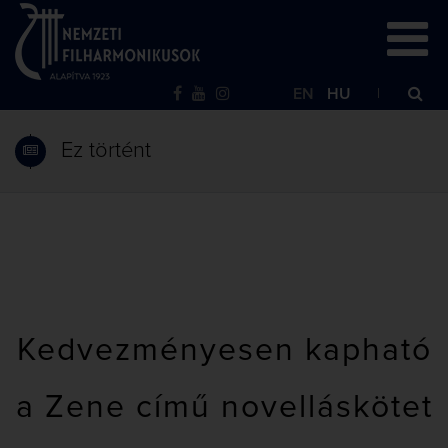
EN
HU
Ez történt
Kedvezményesen kapható
a Zene című novelláskötet