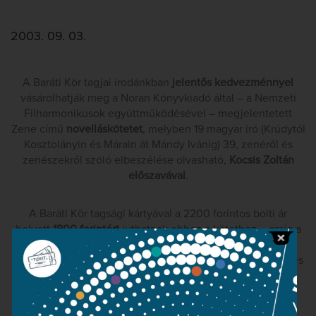
2003. 09. 03.
A Baráti Kör tagjai irodánkban
jelentős kedvezménnyel
vásárolhatják meg a Noran Könyvkiadó által – a Nemzeti
Filharmonikusok együttműködésével – megjelentetett
Zene című
novelláskötetet
, melyben 19 magyar író (Krúdytól
Kosztolányin és Márain át Mándy Ivánig) 39, zenéről és
zenészekről szóló elbeszélése olvasható,
Kocsis Zoltán
előszavával
.
A Baráti Kör tagsági kártyával a 2200 forintos bolti ár
helyett
1800 forintért
juthatnak ehhez a kötethez – amíg a
készlet tart. Mivel szeptember végén kiköltözünk
Vörösmarty téri irodáinkból, kérjük, az érdeklődők előzetes
egyeztetés céljából keressék telefonon a Baráti Kör
referensét, Lami Krisztinát (06-30/411-6636).