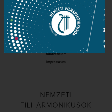
Kapcsolat
Közérdekű adatok
Sajtószoba
Adatvédelem
Impresszum
NEMZETI
FILHARMONIKUSOK