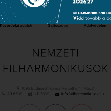
Közérdekű adatok
Sajtószoba
Adatvédelem
NEMZETI
FILHARMONIKUSOK
1095 Budapest, Komor Marcell u. 1. (Müpa)
411-6600
411-6699
info@filharmonikusok.hu