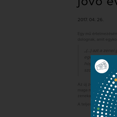
jövő é
2017. 04. 26.
Egy mű értelmezésénél
dolognak, amit egykor
„(…) azt a zenei
egészként értelm
hogy kiinduljon
szorítani, és a s
Az új zeneigazgató k
maga mellé, akivel eg
zenekart, mind a prób
A teljes interjú
ide ka