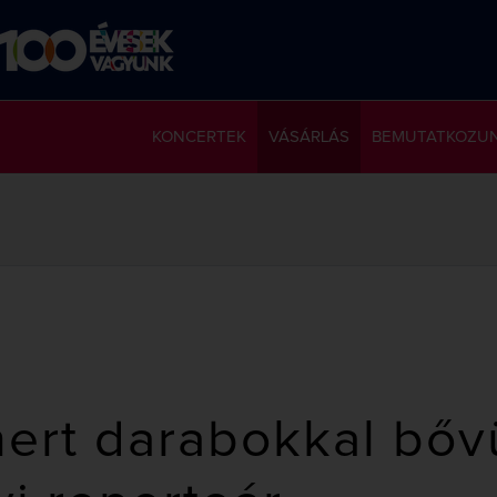
KONCERTEK
VÁSÁRLÁS
BEMUTATKOZU
mert darabokkal bőv