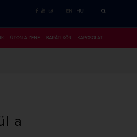
EN
HU
NK
ÚTON A ZENE
BARÁTI KÖR
KAPCSOLAT
ül a