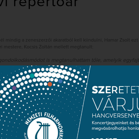
vi repertoár
 mindig a zeneszerzői akaratból kell kiindulni, Hamar Zsolt ezt 
i mestere, Kocsis Zoltán mellett megtanult:
 gondolkodásmódot is megtanulhattam tőle, amelyik egyfajt
ezi a zenét és az előadást, amely mindig a zeneszerzői ak
. Ennek megfelelően az előadót gyakran megkísértő hiúságo
zerző akaratát kell előtérbe helyezni.”
iemelte: biztos benne, hogy Herboly Domonkos személyében egy
yütt át tudja majd hidalni a problémákat, és képes lesz egységk
ák, mind az előadások alatt.
ttintva
olvasható el.