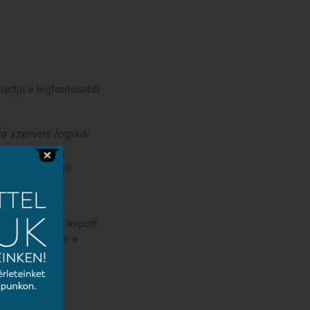
tartja a legfontosabb
a szerves logikai
aratból kell,
t vissza kell
 olyan társat kapott
ént működtetni a