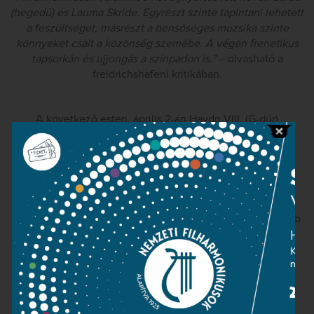
(hegedű) és Lauma Skride. Egyrészt szinte tapintani lehetett
a feszültséget, másrészt a bensőséges muzsika szinte
könnyeket csalt a közönség szemébe. A végén frenetikus
tapsorkán és ujjongás a színpadon is.”
– olvasható a
freidrichshafeni kritikában.
A következő esten, április 2-án Haydn VIII. (G-dúr)
szimfóniája, Mozart G-dúr zongoraversenye csendül fel
Kocsis Zoltán zongora szólójával, majd Csajkovszkij
Manfréd szimfóniája zárja a programot.
A Nemzeti Filharmonikusok törökországi turnéját a
Konzertdirektion Schmid ügynökség szervezi, mellyel több
évtized óta kiváló az együttműködés. Legutóbb
szervezésükben tavaly novemberben Hollandiában,
Németországban, Ausztriában jártunk, márciusban pedig
Bogotában vettünk részt az ott először megrendezett
Beethoven-fesztiválon.