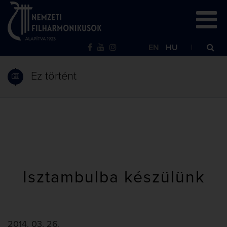
EN
HU
Ez történt
Isztambulba készülünk
2014. 03. 26.