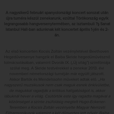
A nagysikerű februári spanyolországi koncert sorozat után
újra turnéra készül zenekarunk, ezúttal Törökország egyik
legrangosabb hangversenytermében, az isztambuli ?ş Sanat
Istanbul Hall-ban adunknak két koncertet április 1-jén és 2-
án.
Az első koncerten Kocsis Zoltán vezényletével Beethoven
Hegedűversenye hangzik el Baiba Skride hegedűművésznő
tolmácsolásában, valamint Dvorák IX. („Új világ”) szimfóniája
szólal meg. A Skride testvérekkel a zenekar 2013. évi
novemberi németországi turnéján már együtt játszott.
Akkor Bartók és Mendelssohn műveket adtak elő.
„Ha
nagyszerű muzsikusok nem csak maguk esnek önkívületbe,
de magukkal ragadják a kritikus hallgatóságot is, akkor
lábuknál hever a világ. Csütörtök este így ragadta magával a
közönséget a szinte zsúfolásig megtelt Hugo-Eckener-
Teremben a Kocsis Zoltán vezényelte Magyar Nemzeti
Filharmonikusok valamint a két díjnyertes lett nővér: Baiba