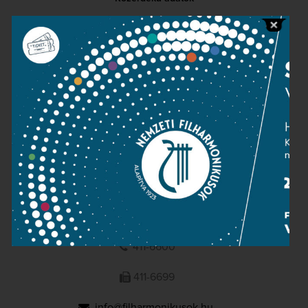
Sajtószoba
Adatvédelem
Impresszum
NEMZETI
FILHARMONIKUSOK
1095 Budapest, Komor Marcell u. 1. (Müpa)
411-6600
411-6699
info@filharmonikusok.hu