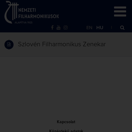
EN
HU
Szlovén Filharmonikus Zenekar
Kapcsolat
Közérdekű adatok