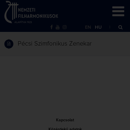
EN
HU
Pécsi Szimfonikus Zenekar
Kapcsolat
Közérdekű adatok