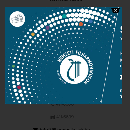
Sajtószoba
Adatvédelem
Impresszum
NEMZETI
FILHARMONIKUSOK
1095 Budapest, Komor Marcell u. 1. (Müpa)
411-6600
411-6699
info@filharmonikusok.hu