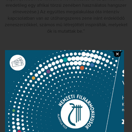
eredetileg egy afrikai törzsi zenében használatos hangszer
elnevezése.) Az együttes megalakulása óta intenzív
kapcsolatban van az ütőhangszeres zene iránt érdeklôdô
zeneszerzőkkel, számos mű létrejöttét inspirálták, melyeket
ők is mutattak be.”
Kapcsolat
Közérdekű adatok
Sajtószoba
Adatvédelem
Impresszum