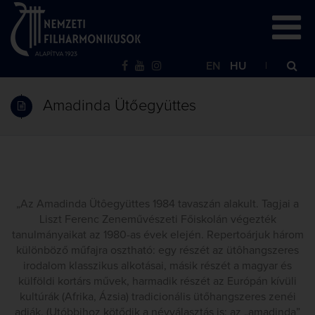
EN
HU
Amadinda Ütőegyüttes
„Az Amadinda Ütôegyüttes 1984 tavaszán alakult. Tagjai a
Liszt Ferenc Zeneművészeti Főiskolán végezték
tanulmányaikat az 1980-as évek elején. Repertoárjuk három
különböző műfajra osztható: egy részét az ütôhangszeres
irodalom klasszikus alkotásai, másik részét a magyar és
külföldi kortárs művek, harmadik részét az Európán kívüli
kultúrák (Afrika, Ázsia) tradicionális ütőhangszeres zenéi
adják. (Utóbbihoz kötődik a névválasztás is: az „amadinda”