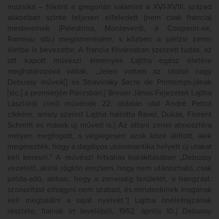
muzsika – főként a gregorián valamint a XVI-XVIII. század
akkoriban szinte teljesen elfeledett (nem csak francia)
mestereinek (Palestrina, Monteverdi, a Couperin-ek,
Rameau stb.) megismerésére, s közben a párizsi zenei
életbe is bevezette. A francia fővárosban szerzett tudás, az
ott kapott művészi élmények Lajtha egész életére
meghatározóvá váltak. „Jelen voltam az utolsó nagy
Debussy művek[] és Stravinsky Sacre de Printemps-jának
[sic.] a premierjén Párizsban.[ Breuer János Fejezetek Lajtha
Lászlóról című művének 22. oldalán utal André Petiot
cikkére, amely szerint Lajtha hallotta Ravel, Dukas, Florent
Schmitt és mások új műveit is.] Az ottani zenei atmoszféra
mélyen megfogott, s véglegesen azok közé állított, akik
megérezték, hogy a dagályos utóromantika helyett új utakat
kell keresni.” A művészi hitvallás kialakításában „Debussy
vezetett, akiről rögtön éreztem, hogy nem utánozható, csak
példa-adó, abban, hogy a zeneiség területét, a hangzást,
szonoritást elhagyni nem szabad, és mindenkinek magának
kell megtalálni a saját nyelvét.”[ Lajtha önéletrajzának
részlete, fiainak írt leveléből, 1952. április 10.] Debussy