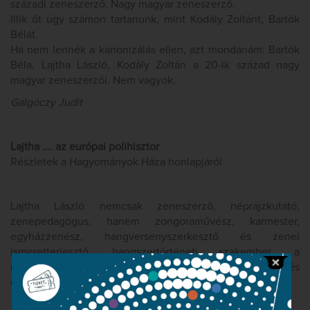
századi zeneszerző. Nagy magyar zeneszerző.
Illik őt úgy számon tartanunk, mint Kodály Zoltánt, Bartók
Bélát.
Ha nem lennék a kanonizálás ellen, azt mondanám: Bartók
Béla, Lajtha László, Kodály Zoltán a 20-ik század nagy
magyar zeneszerzői. Nem vagyok.
Galgóczy Judit
Lajtha …. az európai polihisztor
Részletek a Hagyományok Háza honlapjáról
Lajtha László nemcsak zeneszerző, néprajzkutató,
zenepedagógus, hanem zongoraművész, karmester,
egyházzenész, hangversenyszerkesztő és zenei
ismeretterjesztő, hangszertörténeti szakember, a
nemzetközi kultúrdiplomácia kiemelkedő alakja, hazai és
európai tudományszervező is volt…