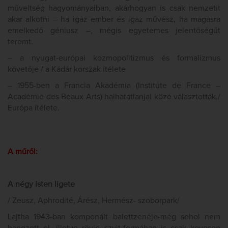
műveltség hagyományaiban, akárhogyan is csak nemzetit
akar alkotni – ha igaz ember és igaz művész, ha magasra
emelkedő géniusz –, mégis egyetemes jelentőségűt
teremt.
– a nyugat-európai kozmopolitizmus és formalizmus
követője / a Kádár korszak ítélete
– 1955-ben a Francia Akadémia (Institute de France –
Académie des Beaux Arts) halhatatlanjai közé választották./
Európa ítélete.
A műről:
A négy isten ligete
/ Zeusz, Aphrodité, Árész, Hermész- szoborpark/
Lajtha 1943-ban komponált balettzenéje-még sehol nem