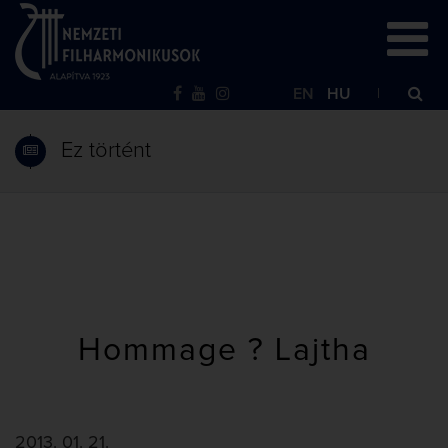
EN
HU
Ez történt
Hommage ? Lajtha
2013. 01. 21.