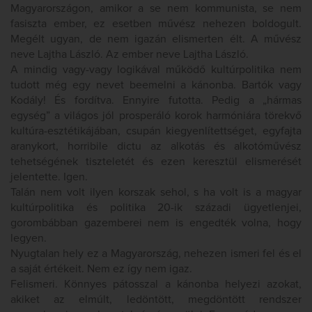
Magyarországon, amikor a se nem kommunista, se nem
fasiszta ember, ez esetben művész nehezen boldogult.
Megélt ugyan, de nem igazán elismerten élt. A művész
neve Lajtha László. Az ember neve Lajtha László.
A mindig vagy-vagy logikával működő kultúrpolitika nem
tudott még egy nevet beemelni a kánonba. Bartók vagy
Kodály! És fordítva. Ennyire futotta. Pedig a „hármas
egység” a világos jól prosperáló korok harmóniára törekvő
kultúra-esztétikájában, csupán kiegyenlítettséget, egyfajta
aranykort, horribile dictu az alkotás és alkotóművész
tehetségének tiszteletét és ezen keresztül elismerését
jelentette. Igen.
Talán nem volt ilyen korszak sehol, s ha volt is a magyar
kultúrpolitika és politika 20-ik századi ügyetlenjei,
gorombábban gazemberei nem is engedték volna, hogy
legyen.
Nyugtalan hely ez a Magyarország, nehezen ismeri fel és el
a saját értékeit. Nem ez így nem igaz.
Felismeri. Könnyes pátosszal a kánonba helyezi azokat,
akiket az elmúlt, ledöntött, megdöntött rendszer