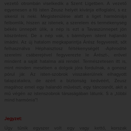
vezető otrombán viselkedik a Szent Ligetben. A vezető
egyenesen a fő isten Zeusz helyét kívánja elfoglalni, s ez
sikerül is neki. Megistenülése alatt a liget harmóniája
felbomlik, hiszen az istenek, a szerelem és termékenység
békés ünnepét ülik, a nép is ezt a Tavaszünnepet jön
köszönteni. De a nép vak, s bármilyen istent hajlandó
imádni. Az új hatalom megkaparintja Árész fegyvereit, sőt
felhasználva Héphaisztosz féltékenységét -Aphrodité
szerelmi csáberejével fegyverezte le Árészt-, erővel
mindent a saját hatalma alá rendel. Természetesen itt is,
mint minden mesében a dolgok jóra fordulnak, a gonosz
pórul jár. Az isten-szobrok visszakerülnek elhagyott
talapzataikra, de azért a biztonság kedvéért, Zeusz
magához emel egy halandó művészt, egy táncosnőt, akit a
mű végén az istenszobrok társaságában látunk. S a „többi
mind harmónia”!
Jegyzet:
Úgy tűnik egyszer volt egy vagy kettő, korszak