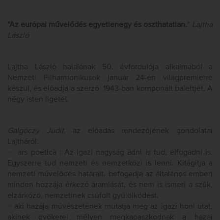
"Az európai művelődés egyetlenegy és oszthatatlan.
"
Lajtha
László
Lajtha László halálának 50. évfordulója alkalmából a
Nemzeti Filharmonikusok január 24-én világpremierre
készül, és előadja a szerző 1943-ban komponált balettjét, A
négy isten ligetét.
Galgóczy Judit
, az előadás rendezőjének gondolatai
Lajtháról:
– ars poetica : Az igazi nagyság adni is tud, elfogadni is.
Egyszerre tud nemzeti és nemzetközi is lenni. Kitágítja a
nemzeti művelődés határait, befogadja az általános emberi
minden hozzája érkező áramlását, és nem is ismeri a szűk,
elzárkózó, nemzetinek csúfolt gyűlölködést.
– aki hazája művészetének mutatja meg az igazi honi utat,
akinek gyökerei mélyen megkapaszkodnak a hazai