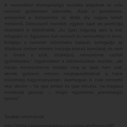
A nemzetközi érvényességű muzsika alapjának az erős
nemzeti gyökereket tekintette. Azok a gondolatok,
amelyeket a komponista az általa oly nagyra tartott
mesterről, Debussyről mondott, egyben saját ars poeticája
részeként is tekinthetők: „Az igazi nagyság adni is tud,
elfogadni is. Egyszerre tud nemzeti és nemzetközi is lenni.
Kitágítja a nemzeti művelődés határait, befogadja az
általános emberi minden hozzája érkező áramlását, és nem
is ismeri a szűk, elzárkózó, nemzetinek csúfolt
gyűlölködést.” Ugyanebben a rádióműsorban mondta: „aki
hazája művészetének mutatja meg az igazi honi utat,
akinek gyökerei mélyen megkapaszkodnak a hazai
műveltség hagyományaiban, akárhogyan is csak nemzetit
akar alkotni – ha igaz ember és igaz művész, ha magasra
emelkedő géniusz –, mégis egyetemes jelentőségűt
teremt.”
További információk:
http://lajtha.hagyomanyokhaza.hu/index.php?menu=517