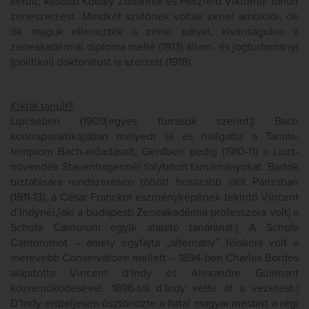
került, később Kodály Zoltánnál és Herzfeld Viktornál tanult
zeneszerzést. Mindkét szülőnek voltak zenei ambíciói, de
ők maguk ellenezték a zenei pályát, kívánságukra a
zeneakadémiai diploma mellé (1913) állam- és jogtudományi
(politikai) doktorátust is szerzett (1918).
Kiktől tanult?
Lipcsében (1909[egyes források szerint]) Bach
kontrapunktikájában mélyedt el és hallgatta a Tamás-
templom Bach-előadásait, Genfben pedig (1910-11) a Liszt-
növendék Stavenhagennél folytatott tanulmányokat. Bartók
bíztatására rendszeresen töltött hosszabb időt Párizsban
(1911-13), a César Franckot eszményképének tekintő Vincent
d’Indynél,[aki a budapesti Zeneakadémia professzora volt] a
Schola Cantorum egyik alapító tanáránál.[ A Schola
Cantorumot – amely egyfajta „alternatív” főiskola volt a
merevebb Conservatoire mellett – 1894-ben Charles Bordes
alapította Vincent d’Indy és Alexandre Guilmant
közreműködésével. 1896-tól d’Indy vette át a vezetést.]
D’Indy erőteljesen ösztönözte a fiatal magyar mestert a régi