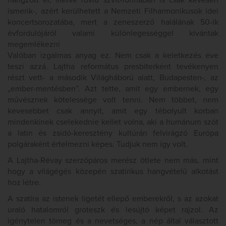
hangzott el, illetve rövid szvit-formában is csak kevesen
ismerik-, azért kerülhetett a Nemzeti Filharmonikusok idei
koncertsorozatába, mert a zeneszerző halálának 50-ik
évfordulójáról valami különlegességgel kívántak
megemlékezni
Valóban izgalmas anyag ez. Nem csak a keletkezés éve
teszi azzá. Lajtha református presbiterként tevékenyen
részt vett- a második Világháború alatt, Budapesten-, az
„ember-mentésben”. Azt tette, amit egy embernek, egy
művésznek kötelessége volt tenni. Nem többet, nem
kevesebbet csak annyit, amit egy tébolyult korban
mindenkinek cselekednie kellet volna, aki a humánum szót
a latin és zsidó-keresztény kultúrán felvirágzó Európa
polgáraként értelmezni képes. Tudjuk nem így volt.
A Lajtha-Révay szerzőpáros merész ötlete nem más, mint
hogy a világégés közepén szatirikus hangvételű alkotást
hoz létre.
A szatíra az istenek ligetét ellepő emberekről, s az azokat
uraló hatalomról groteszk és lesújtó képet rajzol. Az
igénytelen tömeg és a nevetséges, a nép által választott