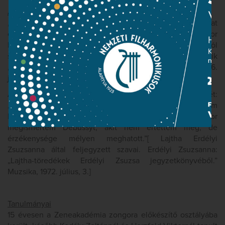
A kezdetek
„Másfél éves koromban tudtam már betűzni, és mint hat
éves gyermek, megvoltak a kedvenc könyveim. Akkor
kezdtem zongorázni tanulni és hétéves koromból
származnak az első kompozícióim.”[ Lajtha László egyik
„harctéri” levele menyasszonyához, Hollós Rózához, 1916.
január 27.]
A francia zene már egészen korán felkeltette érdeklődését:
„A kilencszázas évek elején nagy partitúrákat írtam
Debussy-stílusban. Tizenegynéhány éves lehettem, mikor
megismertem Debussyt, akit nem értettem meg, de
érzékenysége mélyen meghatott.”[ Lajtha Erdélyi
Zsuzsanna által feljegyzett szavai. Erdélyi Zsuzsanna:
„Lajtha-töredékek Erdélyi Zsuzsa jegyzetkönyvéből.”
Muzsika, 1972. július, 3.]
Tanulmányai
15 évesen a Zeneakadémia zongora előkészítő osztályába