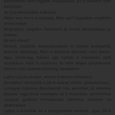
gazemberei nem hagytak érvényesülni. Ez a módszer nem
kifizetődő.
Az újra kanonizálás zsákutca.
Akkor erre nincs is szükség. Mire van? Higgadtan megítélni
életműveket.
Meghallani, meglátni, felismerni az elmúlt alkotásokban az
értéket.
Mi kell ehhez?
Ítészek, esztéták, szépségtudósok és szabad befogadók,
kíváncsi közönség. Nem a kánonok dalnokai, nem kánon-
agyú közönség, hanem egy nyitott, a művekben rejlő
esztétikum mára is érvényes és hatni képes szegmenseit
élvezni tudó szabad közösség, társadalom.
Lajtha László zenéjét, műveit érdemes felfedezni.
Zenéjében ötvöződik a 20-ik század stiláris „globalizmusa”,,
a magyar népzene átkomponált ízei, akcentjei, az amerikai
dzsessz nagyvárosi kavargása és a klasszikus- szimfonikus
,európai gyökerű formaalkotás tökéletes ismerete és
alkalmazása
Lajtha a koloritok és a hangszerelés mestere. Igazi 20-ik