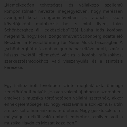
„kiemelkedően tehetséges és vállalkozó szellemű
komponistának” nevezte, megjegyezvén, hogy merészen
avantgard korai zongoraműveiben „az atonális iskola
követőjeként mutatkozik be, s mint ilyen, talán
Schönberghez áll legközelebb”.[23] Lajtha idős korában
megemlíti, hogy korai zongoraműveit Schönberg adatta elő
Bécsben, a Privatafführung für Neue Musik társaságban.A
„schönbergi úttól”azonban igen hamar eltávolodott, s már a
húszas évektől jellemzővé vált rá a korábbi stílusokhoz,
szerkesztésmódokhoz való visszanyúlás és a szintézis
keresése.
Egy fiaihoz írott levelében szinte meghatározta önmaga
zenetörténeti helyét: „Ha van valami új abban a szerepben,
amelyet a muzsika történetében vállalni szeretnék, akkor
ennek jelentősége az, hogy visszavinni a sok »izmus« után
a muzsikát a humanizmus területére. Nagy gesztusok, u. n.
mélységek nélkül való emberi emberhez, amilyen volt a
muzsika Haydn és Mozart kezeiben.”