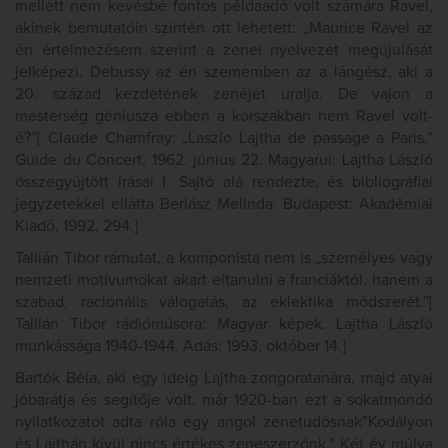
mellett nem kevésbé fontos példaadó volt számára Ravel,
akinek bemutatóin szintén ott lehetett: „Maurice Ravel az
én értelmezésem szerint a zenei nyelvezet megújulását
jelképezi. Debussy az én szememben az a lángész, aki a
20. század kezdetének zenéjét uralja. De vajon a
mesterség géniusza ebben a korszakban nem Ravel volt-
é?”[ Claude Chamfray: „Laszlo Lajtha de passage a Paris.”
Guide du Concert, 1962. június 22. Magyarul: Lajtha László
összegyűjtött írásai I. Sajtó alá rendezte, és bibliográfiai
jegyzetekkel ellátta Berlász Melinda. Budapest: Akadémiai
Kiadó, 1992, 294.]
Tallián Tibor rámutat, a komponista nem is „személyes vagy
nemzeti motívumokat akart eltanulni a franciáktól, hanem a
szabad, racionális válogatás, az eklektika módszerét.”[
Tallián Tibor rádióműsora: Magyar képek. Lajtha László
munkássága 1940-1944. Adás: 1993. október 14.]
Bartók Béla, aki egy ideig Lajtha zongoratanára, majd atyai
jóbarátja és segítője volt, már 1920-ban ezt a sokatmondó
nyilatkozatot adta róla egy angol zenetudósnak"Kodályon
és Lajthán kívül nincs értékes zeneszerzőnk." Két év múlva